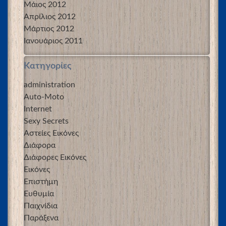
Μάιος 2012
Απρίλιος 2012
Μάρτιος 2012
Ιανουάριος 2011
Kατηγορίες
administration
Auto-Moto
Internet
Sexy Secrets
Αστείες Εικόνες
Διάφορα
Διάφορες Εικόνες
Εικόνες
Επιστήμη
Ευθυμία
Παιχνίδια
Παράξενα