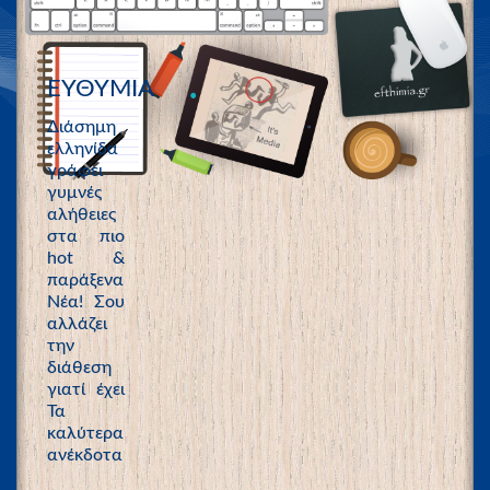
ΕΥΘΥΜΙΑ
Διάσημη
ελληνίδα
γράφει
γυμνές
αλήθειες
στα πιο
hot &
παράξενα
Νέα! Σου
αλλάζει
την
διάθεση
γιατί έχει
Τα
καλύτερα
ανέκδοτα