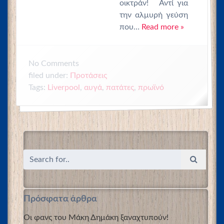
οικτράν! Αντί για
την αλμυρή γεύση
που…
Read more »
No
Comments
filed under:
Προτάσεις
Tags:
Liverpool
,
αυγά
,
πατάτες
,
πρωϊνό
Πρόσφατα άρθρα
Οι φανς του Μάκη Δημάκη ξαναχτυπούν!