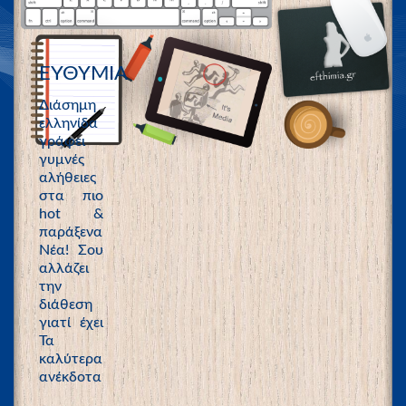
ΕΥΘΥΜΙΑ
Διάσημη
ελληνίδα
γράφει
γυμνές
αλήθειες
στα πιο
hot &
παράξενα
Νέα! Σου
αλλάζει
την
διάθεση
γιατί έχει
Τα
καλύτερα
ανέκδοτα