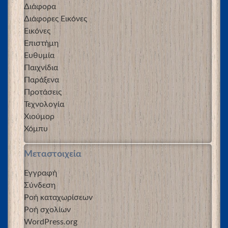
Διάφορα
Διάφορες Εικόνες
Εικόνες
Επιστήμη
Ευθυμία
Παιχνίδια
Παράξενα
Προτάσεις
Τεχνολογία
Χιούμορ
Χόμπυ
Μεταστοιχεία
Εγγραφή
Σύνδεση
Ροή καταχωρίσεων
Ροή σχολίων
WordPress.org