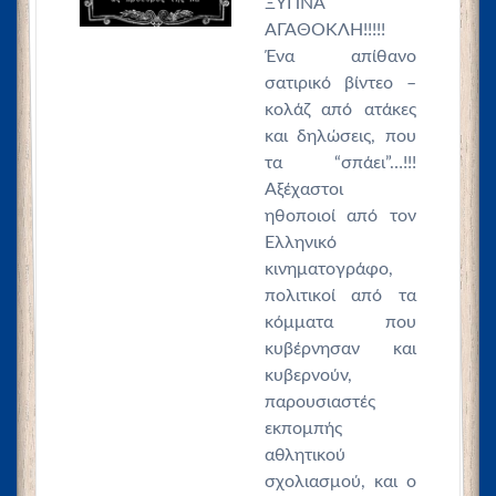
ΞΥΠΝΑ
ΑΓΑΘΟΚΛΗ!!!!!
Ένα απίθανο
σατιρικό βίντεο –
κολάζ από ατάκες
και δηλώσεις, που
τα “σπάει”…!!!
Αξέχαστοι
ηθοποιοί από τον
Ελληνικό
κινηματογράφο,
πολιτικοί από τα
κόμματα που
κυβέρνησαν και
κυβερνούν,
παρουσιαστές
εκπομπής
αθλητικού
σχολιασμού, και ο