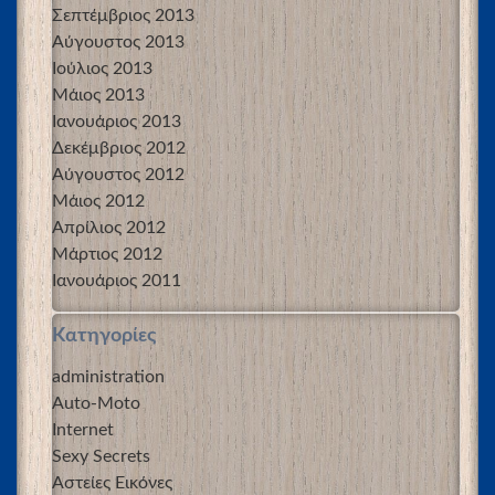
Σεπτέμβριος 2013
Αύγουστος 2013
Ιούλιος 2013
Μάιος 2013
Ιανουάριος 2013
Δεκέμβριος 2012
Αύγουστος 2012
Μάιος 2012
Απρίλιος 2012
Μάρτιος 2012
Ιανουάριος 2011
Kατηγορίες
administration
Auto-Moto
Internet
Sexy Secrets
Αστείες Εικόνες