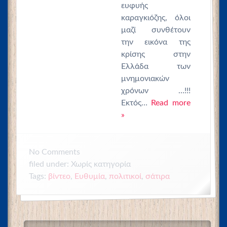
ευφυής
καραγκιόζης, όλοι
μαζί συνθέτουν
την εικόνα της
κρίσης στην
Ελλάδα των
μνημονιακών
χρόνων …!!!
Εκτός…
Read more
»
No
Comments
filed under: Χωρίς κατηγορία
Tags:
βίντεο
,
Ευθυμία
,
πολιτικοί
,
σάτιρα