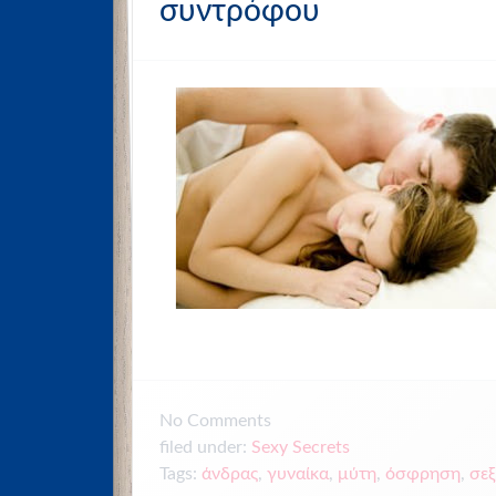
συντρόφου
No
Comments
filed under:
Sexy Secrets
Tags:
άνδρας
,
γυναίκα
,
μύτη
,
όσφρηση
,
σεξ