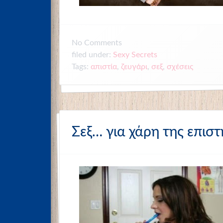
No
Comments
Sexy Secrets
filed under:
Tags:
απιστία
,
ζευγάρι
,
σεξ
,
σχέσεις
Σεξ… για χάρη της επισ