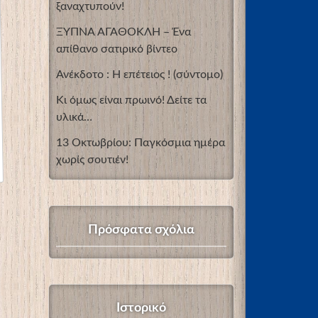
ξαναχτυπούν!
ΞΥΠΝΑ ΑΓΑΘΟΚΛΗ – Ένα
απίθανο σατιρικό βίντεο
Ανέκδοτο : Η επέτειος ! (σύντομο)
Κι όμως είναι πρωινό! Δείτε τα
υλικά…
13 Οκτωβρίου: Παγκόσμια ημέρα
χωρίς σουτιέν!
Πρόσφατα σχόλια
Ιστορικό