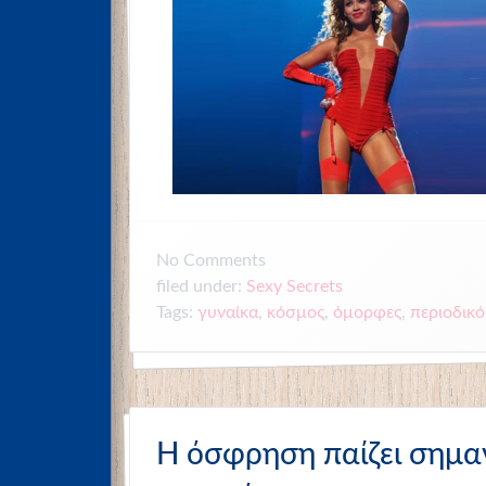
No
Comments
filed under:
Sexy Secrets
Tags:
γυναίκα
,
κόσμος
,
όμορφες
,
περιοδικό
Η όσφρηση παίζει σημαν