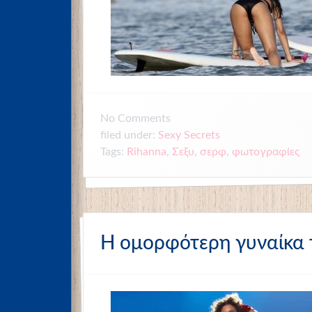
No
Comments
filed under:
Sexy Secrets
Tags:
Rihanna
,
Σεξυ
,
σερφ
,
φωτογραφίες
Η ομορφότερη γυναίκα τ