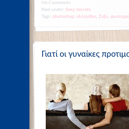
No
Comments
Sexy Secrets
filed under:
Tags:
photoshop
,
ελληνίδες
,
Σεξυ
,
φωτογρα
Γιατί οι γυναίκες προτι