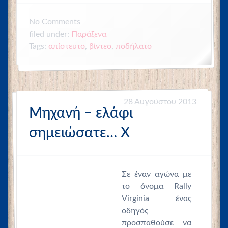
No
Comments
filed under:
Παράξενα
Tags:
απίστευτο
,
βίντεο
,
ποδήλατο
28 Αυγούστου 2013
Μηχανή – ελάφι
σημειώσατε… Χ
Σε έναν αγώνα με
το όνομα Rally
Virginia ένας
οδηγός
προσπαθούσε να