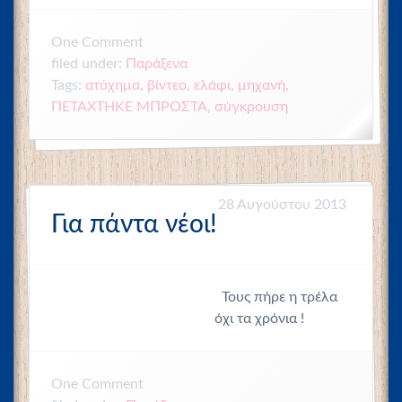
One
Comment
Παράξενα
filed under:
ατύχημα
,
βίντεο
,
ελάφι
,
μηχανή
,
Tags:
ΠΕΤΑΧΤΗΚΕ ΜΠΡΟΣΤΑ
,
σύγκρουση
28 Αυγούστου 2013
Για πάντα νέοι!
Τους πήρε η τρέλα
όχι τα χρόνια !
One
Comment