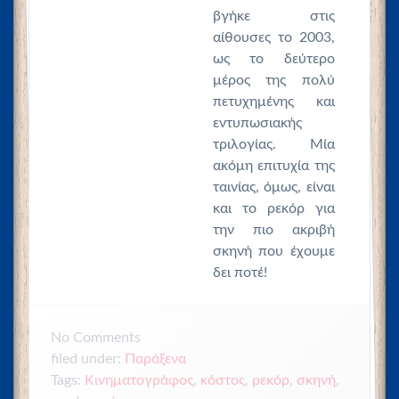
βγήκε στις
αίθουσες το 2003,
ως το δεύτερο
μέρος της πολύ
πετυχημένης και
εντυπωσιακής
τριλογίας. Μία
ακόμη επιτυχία της
ταινίας, όμως, είναι
και το ρεκόρ για
την πιο ακριβή
σκηνή που έχουμε
δει ποτέ!
No
Comments
filed under:
Παράξενα
Tags:
,
κόστος
,
Κινηματογράφος
ρεκόρ
,
σκηνή
,