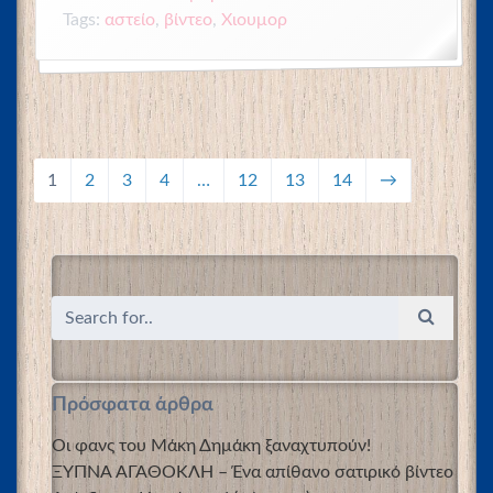
Tags:
αστείο
,
βίντεο
,
Χιουμορ
1
2
3
4
…
12
13
14
→
Πρόσφατα άρθρα
Οι φανς του Μάκη Δημάκη ξαναχτυπούν!
ΞΥΠΝΑ ΑΓΑΘΟΚΛΗ – Ένα απίθανο σατιρικό βίντεο