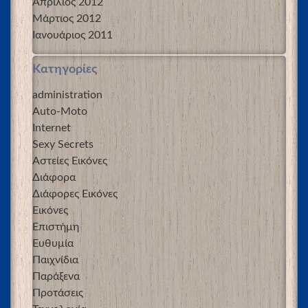
Απρίλιος 2012
Μάρτιος 2012
Ιανουάριος 2011
Kατηγορίες
administration
Auto-Moto
Internet
Sexy Secrets
Αστείες Εικόνες
Διάφορα
Διάφορες Εικόνες
Εικόνες
Επιστήμη
Ευθυμία
Παιχνίδια
Παράξενα
Προτάσεις