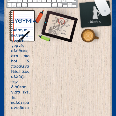
ΕΥΘΥΜΙΑ
Διάσημη
ελληνίδα
γράφει
γυμνές
αλήθειες
στα πιο
hot &
παράξενα
Νέα! Σου
αλλάζει
την
διάθεση
γιατί έχει
Τα
καλύτερα
ανέκδοτα