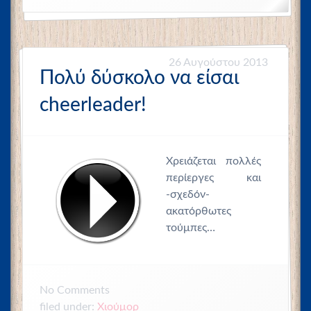
26 Αυγούστου 2013
Πολύ δύσκολο να είσαι
cheerleader!
Χρειάζεται πολλές
περίεργες και
-σχεδόν-
ακατόρθωτες
τούμπες…
No
Comments
filed under:
Χιούμορ