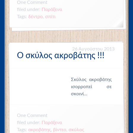
Comment
One
filed under:
Παράξενα
,
σπίτι
Tags:
δέντρο
26 Αυγούστου 2013
Ο σκύλος ακροβάτης !!!
Σκύλος ακροβάτης
ισορροπεί σε
σκοινί…
One
Comment
filed under:
Παράξενα
Tags:
ακροβάτης
,
βίντεο
,
σκύλος