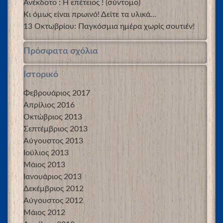
Ανέκδοτο : Η επέτειος ! (σύντομο)
Κι όμως είναι πρωινό! Δείτε τα υλικά…
13 Οκτωβρίου: Παγκόσμια ημέρα χωρίς σουτιέν!
Πρόσφατα σχόλια
Ιστορικό
Φεβρουάριος 2017
Απρίλιος 2016
Οκτώβριος 2013
Σεπτέμβριος 2013
Αύγουστος 2013
Ιούλιος 2013
Μάιος 2013
Ιανουάριος 2013
Δεκέμβριος 2012
Αύγουστος 2012
Μάιος 2012