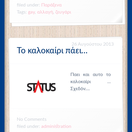
filed under:
Παράξενα
Tags:
gay
,
αλλαγή
,
ζευγάρι
26 Αυγούστου 2013
Το καλοκαίρι πάει…
Παει και αυτο το
καλοκαίρι …
Σχεδόν….
No
Comments
filed under:
administration