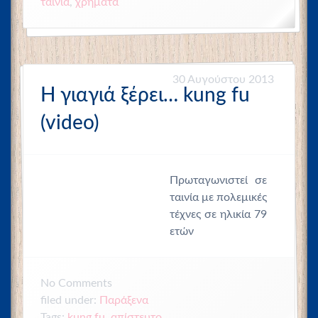
ταινία
,
χρήματα
30 Αυγούστου 2013
Η γιαγιά ξέρει… kung fu
(video)
Πρωταγωνιστεί σε
ταινία με πολεμικές
τέχνες σε ηλικία 79
ετών
No
Comments
filed under:
Παράξενα
Tags:
kung fu
,
απίστευτο