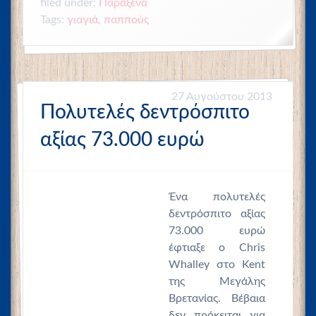
filed under:
Παράξενα
Tags:
παππούς
γιαγιά
,
27 Αυγούστου 2013
Πολυτελές δεντρόσπιτο
αξίας 73.000 ευρώ
Ένα πολυτελές
δεντρόσπιτο αξίας
73.000 ευρώ
έφτιαξε ο Chris
Whalley στο Kent
της Μεγάλης
Βρετανίας. Βέβαια
δεν πρόκειται για