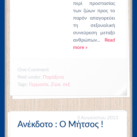
περί προστασίας
των ζώων προς το
παρόν απαγορεύει
τη σεξουαλική
συνεύρεση μεταξύ
ανθρώπων…
Read
more »
One
Comment
filed under:
Παράξενα
Tags:
Γερμανία
,
Ζώα
,
σεξ
3 Αυγούστου 2013
Ανέκδοτο : Ο Μήτσος !