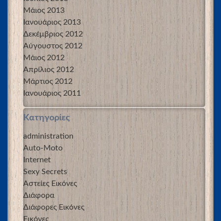
Μάιος 2013
Ιανουάριος 2013
Δεκέμβριος 2012
Αύγουστος 2012
Μάιος 2012
Απρίλιος 2012
Μάρτιος 2012
Ιανουάριος 2011
Kατηγορίες
administration
Auto-Moto
Internet
Sexy Secrets
Αστείες Εικόνες
Διάφορα
Διάφορες Εικόνες
Εικόνες