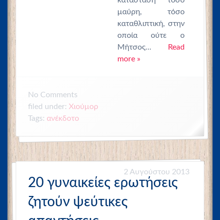
κατάσταση τόσο
μαύρη, τόσο
καταθλιπτική, στην
οποία ούτε ο
Μήτσος…
Read
more »
No
Comments
filed under:
Χιούμορ
Tags:
ανέκδοτο
2 Αυγούστου 2013
20 γυναικείες ερωτήσεις
ζητούν ψεύτικες