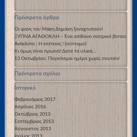
Πρόσφατα άρθρα
Οι φανς του Μάκη Δημάκη ξαναχτυπούν!
ΞΥΠΝΑ ΑΓΑΘΟΚΛΗ – Ένα απίθανο σατιρικό βίντεο
Ανέκδοτο : Η επέτειος ! (σύντομο)
Κι όμως είναι πρωινό! Δείτε τα υλικά…
13 Οκτωβρίου: Παγκόσμια ημέρα χωρίς σουτιέν!
Πρόσφατα σχόλια
Ιστορικό
Φεβρουάριος 2017
Απρίλιος 2016
Οκτώβριος 2013
Σεπτέμβριος 2013
Αύγουστος 2013
Ιούλιος 2013