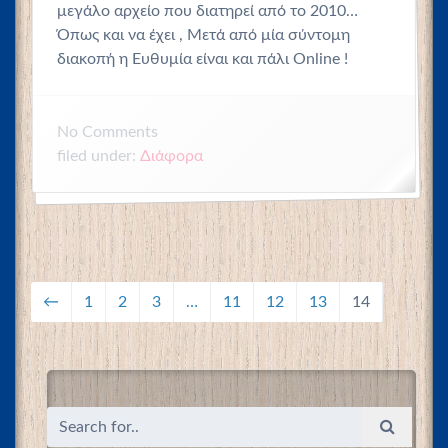
μεγάλο αρχείο που διατηρεί από το 2010…
Όπως και να έχει , Μετά από μία σύντομη
διακοπή η Ευθυμία είναι και πάλι Online !
No
Comments
filed under:
Διάφορα
←
1
2
3
…
11
12
13
14