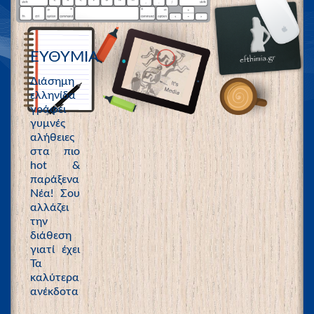
ΕΥΘΥΜΙΑ
Διάσημη
ελληνίδα
γράφει
γυμνές
αλήθειες
στα πιο
hot &
παράξενα
Νέα! Σου
αλλάζει
την
διάθεση
γιατί έχει
Τα
καλύτερα
ανέκδοτα