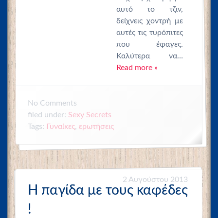
αυτό το τζιν,
δείχνεις χοντρή με
αυτές τις τυρόπιτες
που έφαγες.
Καλύτερα να…
Read more »
No
Comments
filed under:
Sexy Secrets
Tags:
Γυναίκες
,
ερωτήσεις
2 Αυγούστου 2013
H παγίδα με τους καφέδες
!