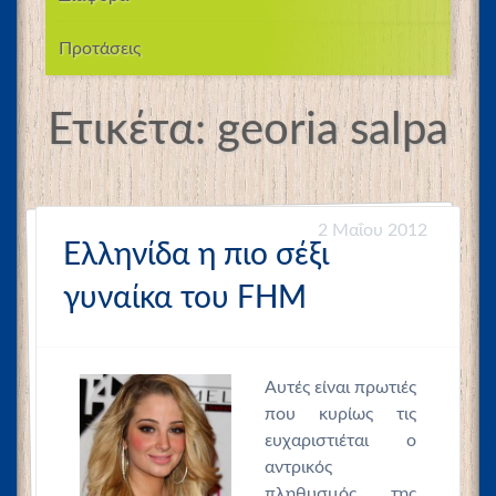
Προτάσεις
Ετικέτα:
georia salpa
2 Μαΐου 2012
Ελληνίδα η πιο σέξι
γυναίκα του FHM
Αυτές είναι πρωτιές
που κυρίως τις
ευχαριστιέται ο
αντρικός
πληθυσμός της