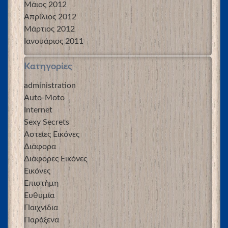
Μάιος 2012
Απρίλιος 2012
Μάρτιος 2012
Ιανουάριος 2011
Kατηγορίες
administration
Auto-Moto
Internet
Sexy Secrets
Αστείες Εικόνες
Διάφορα
Διάφορες Εικόνες
Εικόνες
Επιστήμη
Ευθυμία
Παιχνίδια
Παράξενα