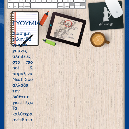
ΕΥΘΥΜΙΑ
Διάσημη
ελληνίδα
γράφει
γυμνές
αλήθειες
στα πιο
hot &
παράξενα
Νέα! Σου
αλλάζει
την
διάθεση
γιατί έχει
Τα
καλύτερα
ανέκδοτα