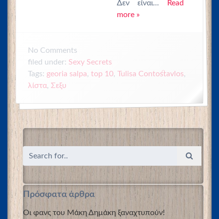
Δεν είναι…
Read
more »
No
Comments
filed under:
Sexy Secrets
,
Tags:
georia salpa
,
top 10
,
Tulisa Contostavlos
λίστα
,
Σεξυ
Πρόσφατα άρθρα
Οι φανς του Μάκη Δημάκη ξαναχτυπούν!