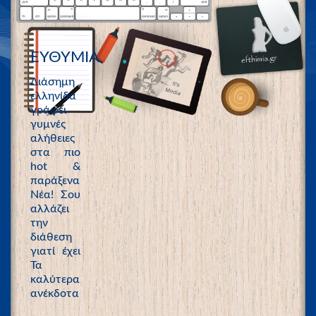
ΕΥΘΥΜΙΑ
Διάσημη
ελληνίδα
γράφει
γυμνές
αλήθειες
στα πιο
hot &
παράξενα
Νέα! Σου
αλλάζει
την
διάθεση
γιατί έχει
Τα
καλύτερα
ανέκδοτα