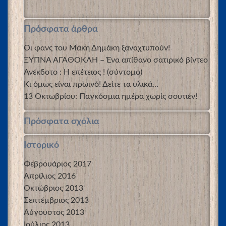
Πρόσφατα άρθρα
Οι φανς του Μάκη Δημάκη ξαναχτυπούν!
ΞΥΠΝΑ ΑΓΑΘΟΚΛΗ – Ένα απίθανο σατιρικό βίντεο
Ανέκδοτο : Η επέτειος ! (σύντομο)
Κι όμως είναι πρωινό! Δείτε τα υλικά…
13 Οκτωβρίου: Παγκόσμια ημέρα χωρίς σουτιέν!
Πρόσφατα σχόλια
Ιστορικό
Φεβρουάριος 2017
Απρίλιος 2016
Οκτώβριος 2013
Σεπτέμβριος 2013
Αύγουστος 2013
Ιούλιος 2013