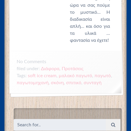
ώρα να σας πούμε
το μυστικό… Η
διαδικασία είναι
απλή… και όσο για
τα υλικά …
φαντασία να έχετε!
No
Comments
filed under:
Διάφορα
,
Προτάσεις
Tags:
soft ice cream
,
μαλακό παγωτό
,
παγωτό
,
παγωτομηχανή
,
σκόνη
,
σπιτικό
,
συνταγή