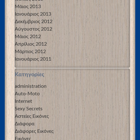
Μάιος 2013
Ιανουάριος 2013
Δεκέμβριος 2012
Αύγουστος 2012
Μάιος 2012
Απρίλιος 2012
Μάρτιος 2012
Ιανουάριος 2011
Kατηγορίες
administration
Auto-Moto
Internet
Sexy Secrets
Αστείες Εικόνες
Διάφορα
Διάφορες Εικόνες
Εικόνες