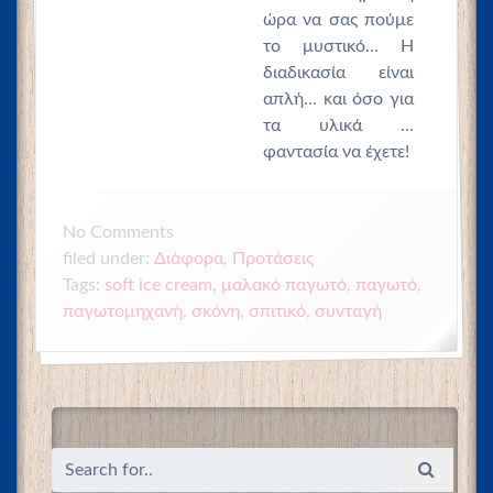
ώρα να σας πούμε
το μυστικό… Η
διαδικασία είναι
απλή… και όσο για
τα υλικά …
φαντασία να έχετε!
No
Comments
filed under:
Διάφορα
,
Προτάσεις
Tags:
soft ice cream
,
μαλακό παγωτό
,
παγωτό
,
παγωτομηχανή
,
σκόνη
,
σπιτικό
,
συνταγή