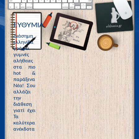
ΕΥΘΥΜΙΑ
Διάσημη
ελληνίδα
γράφει
γυμνές
αλήθειες
στα πιο
hot &
παράξενα
Νέα! Σου
αλλάζει
την
διάθεση
γιατί έχει
Τα
καλύτερα
ανέκδοτα