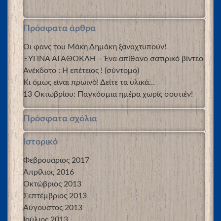
Πρόσφατα άρθρα
Οι φανς του Μάκη Δημάκη ξαναχτυπούν!
ΞΥΠΝΑ ΑΓΑΘΟΚΛΗ – Ένα απίθανο σατιρικό βίντεο
Ανέκδοτο : Η επέτειος ! (σύντομο)
Κι όμως είναι πρωινό! Δείτε τα υλικά…
13 Οκτωβρίου: Παγκόσμια ημέρα χωρίς σουτιέν!
Πρόσφατα σχόλια
Ιστορικό
Φεβρουάριος 2017
Απρίλιος 2016
Οκτώβριος 2013
Σεπτέμβριος 2013
Αύγουστος 2013
Ιούλιος 2013