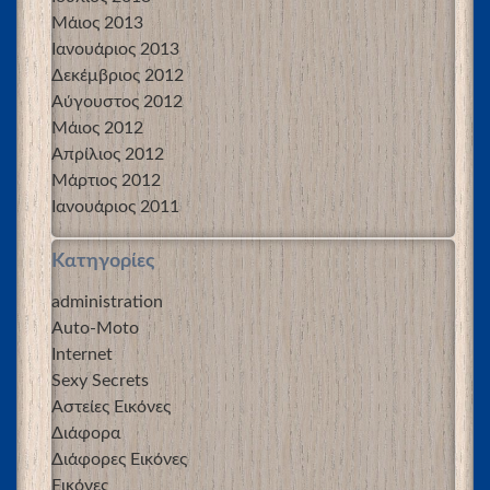
Μάιος 2013
Ιανουάριος 2013
Δεκέμβριος 2012
Αύγουστος 2012
Μάιος 2012
Απρίλιος 2012
Μάρτιος 2012
Ιανουάριος 2011
Kατηγορίες
administration
Auto-Moto
Internet
Sexy Secrets
Αστείες Εικόνες
Διάφορα
Διάφορες Εικόνες
Εικόνες