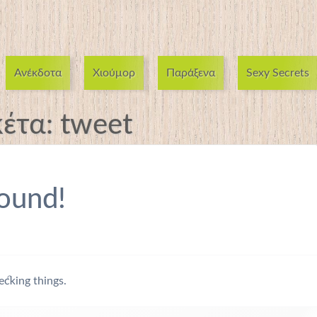
Ανέκδοτα
Χιούμορ
Παράξενα
Sexy Secrets
κέτα:
tweet
ound!
ecking things.