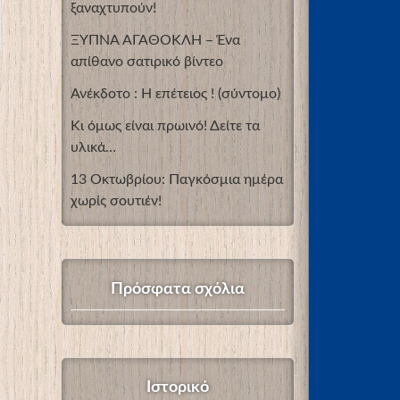
ξαναχτυπούν!
ΞΥΠΝΑ ΑΓΑΘΟΚΛΗ – Ένα
απίθανο σατιρικό βίντεο
Ανέκδοτο : Η επέτειος ! (σύντομο)
Κι όμως είναι πρωινό! Δείτε τα
υλικά…
13 Οκτωβρίου: Παγκόσμια ημέρα
χωρίς σουτιέν!
Πρόσφατα σχόλια
Ιστορικό