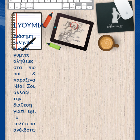
ΕΥΘΥΜΙΑ
Διάσημη
ελληνίδα
γράφει
γυμνές
αλήθειες
στα πιο
hot &
παράξενα
Νέα! Σου
αλλάζει
την
διάθεση
γιατί έχει
Τα
καλύτερα
ανέκδοτα