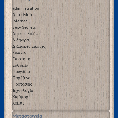
administration
Auto-Moto
Internet
Sexy Secrets
Αστείες Εικόνες
Διάφορα
Διάφορες Εικόνες
Εικόνες
Επιστήμη
Ευθυμία
Παιχνίδια
Παράξενα
Προτάσεις
Τεχνολογία
Χιούμορ
Χόμπυ
Μεταστοιχεία