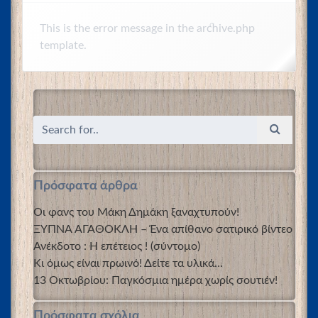
This is the error message in the archive.php
template.
Πρόσφατα άρθρα
Οι φανς του Μάκη Δημάκη ξαναχτυπούν!
ΞΥΠΝΑ ΑΓΑΘΟΚΛΗ – Ένα απίθανο σατιρικό βίντεο
Ανέκδοτο : Η επέτειος ! (σύντομο)
Κι όμως είναι πρωινό! Δείτε τα υλικά…
13 Οκτωβρίου: Παγκόσμια ημέρα χωρίς σουτιέν!
Πρόσφατα σχόλια