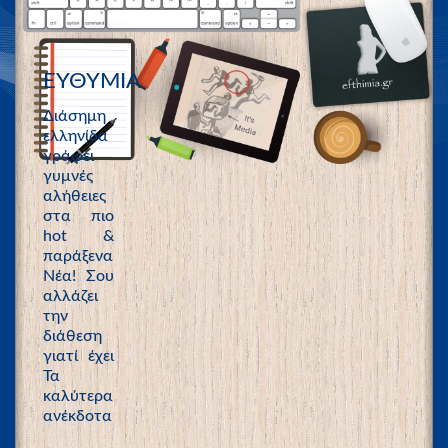
ΕΥΘΥΜΙΑ
Διάσημη
ελληνίδα
γράφει
γυμνές
αλήθειες
στα πιο
hot &
παράξενα
Νέα! Σου
αλλάζει
την
διάθεση
γιατί έχει
Τα
καλύτερα
ανέκδοτα