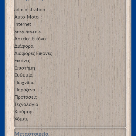
administration
Auto-Moto
Internet
Sexy Secrets
Αστείες Εικόνες
Διάφορα
Διάφορες Εικόνες
Εικόνες
Επιστήμη
Ευθυμία
Παιχνίδια
Παράξενα
Προτάσεις
Τεχνολογία
Χιούμορ
Χόμπυ
Μεταστοιχεία