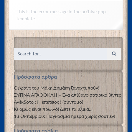
This is the error message in the archive.php
template.
Πρόσφατα άρθρα
Οι φανς του Μάκη Δημάκη ξαναχτυπούν!
ΞΥΠΝΑ ΑΓΑΘΟΚΛΗ – Ένα απίθανο σατιρικό βίντεο
Ανέκδοτο : Η επέτειος ! (σύντομο)
Κι όμως είναι πρωινό! Δείτε τα υλικά…
13 Οκτωβρίου: Παγκόσμια ημέρα χωρίς σουτιέν!
Πρόσφατα σχόλια