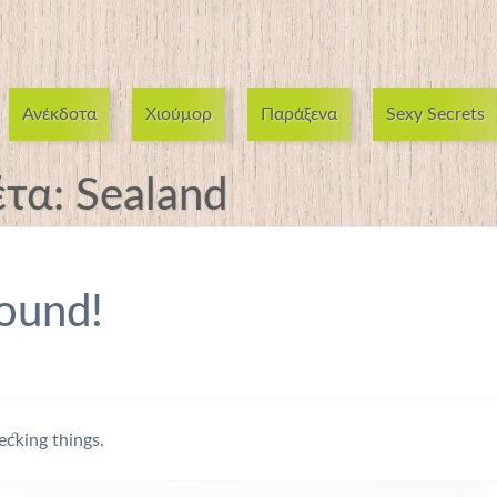
Ανέκδοτα
Χιούμορ
Παράξενα
Sexy Secrets
έτα:
Sealand
ound!
ecking things.