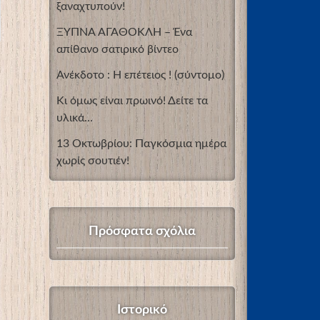
ξαναχτυπούν!
ΞΥΠΝΑ ΑΓΑΘΟΚΛΗ – Ένα
απίθανο σατιρικό βίντεο
Ανέκδοτο : Η επέτειος ! (σύντομο)
Κι όμως είναι πρωινό! Δείτε τα
υλικά…
13 Οκτωβρίου: Παγκόσμια ημέρα
χωρίς σουτιέν!
Πρόσφατα σχόλια
Ιστορικό