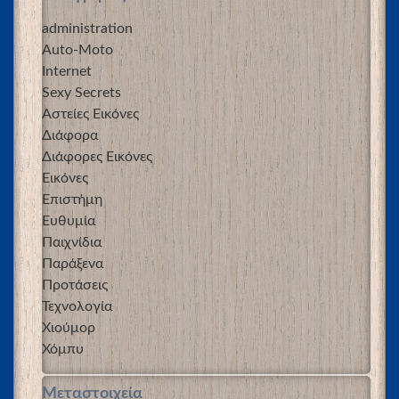
administration
Auto-Moto
Internet
Sexy Secrets
Αστείες Εικόνες
Διάφορα
Διάφορες Εικόνες
Εικόνες
Επιστήμη
Ευθυμία
Παιχνίδια
Παράξενα
Προτάσεις
Τεχνολογία
Χιούμορ
Χόμπυ
Μεταστοιχεία