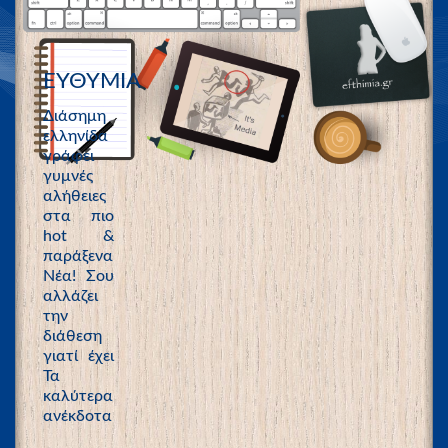
ΕΥΘΥΜΙΑ
Διάσημη
ελληνίδα
γράφει
γυμνές
αλήθειες
στα πιο
hot &
παράξενα
Νέα! Σου
αλλάζει
την
διάθεση
γιατί έχει
Τα
καλύτερα
ανέκδοτα