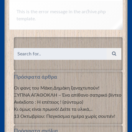
This is the error message in the archive.php
template.
Πρόσφατα άρθρα
Οι φανς του Μάκη Δημάκη ξαναχτυπούν!
ΞΥΠΝΑ ΑΓΑΘΟΚΛΗ – Ένα απίθανο σατιρικό βίντεο
Ανέκδοτο : Η επέτειος ! (σύντομο)
Κι όμως είναι πρωινό! Δείτε τα υλικά…
13 Οκτωβρίου: Παγκόσμια ημέρα χωρίς σουτιέν!
Πρόσφατα σχόλια