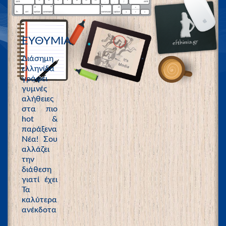
ΕΥΘΥΜΙΑ
Διάσημη
ελληνίδα
γράφει
γυμνές
αλήθειες
στα πιο
hot &
παράξενα
Νέα! Σου
αλλάζει
την
διάθεση
γιατί έχει
Τα
καλύτερα
ανέκδοτα