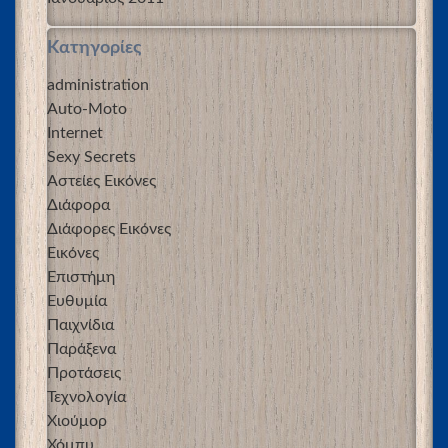
Kατηγορίες
administration
Auto-Moto
Internet
Sexy Secrets
Αστείες Εικόνες
Διάφορα
Διάφορες Εικόνες
Εικόνες
Επιστήμη
Ευθυμία
Παιχνίδια
Παράξενα
Προτάσεις
Τεχνολογία
Χιούμορ
Χόμπυ