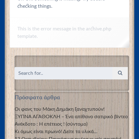
checking things.
This is the error message in the archive.php
template.
Πρόσφατα άρθρα
Οι φανς του Μάκη Δημάκη ξαναχτυπούν!
ΞΥΠΝΑ ΑΓΑΘΟΚΛΗ – Ένα απίθανο σατιρικό βίντεο
Ανέκδοτο : Η επέτειος ! (σύντομο)
Κι όμως είναι πρωινό! Δείτε τα υλικά…
13 Οκτωβρίου: Παγκόσμια ημέρα χωρίς σουτιέν!