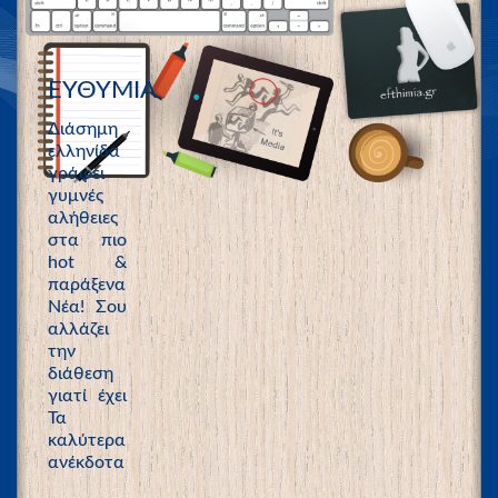
ΕΥΘΥΜΙΑ
Διάσημη
ελληνίδα
γράφει
γυμνές
αλήθειες
στα πιο
hot &
παράξενα
Νέα! Σου
αλλάζει
την
διάθεση
γιατί έχει
Τα
καλύτερα
ανέκδοτα