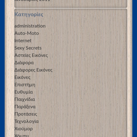
Kατηγορίες
administration
Auto-Moto
Internet
Sexy Secrets
Αστείες Εικόνες
Διάφορα
Διάφορες Εικόνες
Εικόνες
Επιστήμη
Ευθυμία
Παιχνίδια
Παράξενα
Προτάσεις
Τεχνολογία
Χιούμορ
Χόμπυ