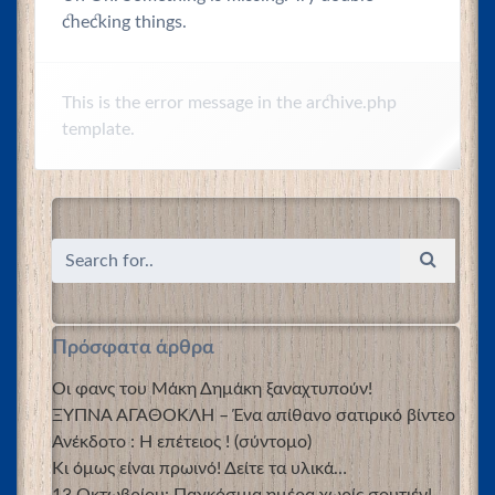
checking things.
This is the error message in the archive.php
template.
Πρόσφατα άρθρα
Οι φανς του Μάκη Δημάκη ξαναχτυπούν!
ΞΥΠΝΑ ΑΓΑΘΟΚΛΗ – Ένα απίθανο σατιρικό βίντεο
Ανέκδοτο : Η επέτειος ! (σύντομο)
Κι όμως είναι πρωινό! Δείτε τα υλικά…
13 Οκτωβρίου: Παγκόσμια ημέρα χωρίς σουτιέν!