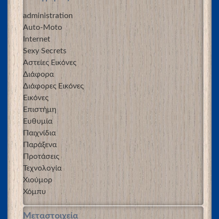
administration
Auto-Moto
Internet
Sexy Secrets
Αστείες Εικόνες
Διάφορα
Διάφορες Εικόνες
Εικόνες
Επιστήμη
Ευθυμία
Παιχνίδια
Παράξενα
Προτάσεις
Τεχνολογία
Χιούμορ
Χόμπυ
Μεταστοιχεία