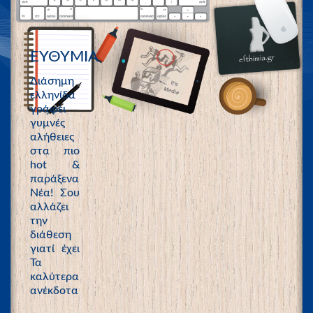
ΕΥΘΥΜΙΑ
Διάσημη
ελληνίδα
γράφει
γυμνές
αλήθειες
στα πιο
hot &
παράξενα
Νέα! Σου
αλλάζει
την
διάθεση
γιατί έχει
Τα
καλύτερα
ανέκδοτα