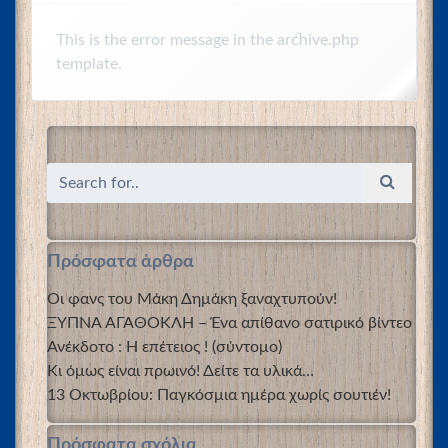
This is the error message in the archive.php
template.
Πρόσφατα άρθρα
Οι φανς του Μάκη Δημάκη ξαναχτυπούν!
ΞΥΠΝΑ ΑΓΑΘΟΚΛΗ – Ένα απίθανο σατιρικό βίντεο
Ανέκδοτο : Η επέτειος ! (σύντομο)
Κι όμως είναι πρωινό! Δείτε τα υλικά…
13 Οκτωβρίου: Παγκόσμια ημέρα χωρίς σουτιέν!
Πρόσφατα σχόλια