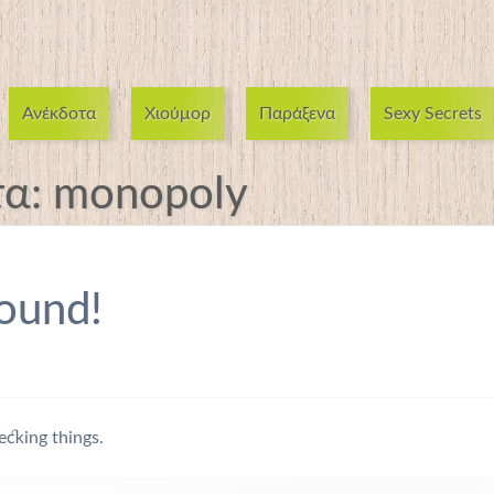
Ανέκδοτα
Χιούμορ
Παράξενα
Sexy Secrets
τα:
monopoly
ound!
ecking things.