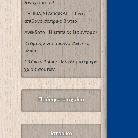
ξαναχτυπούν!
ΞΥΠΝΑ ΑΓΑΘΟΚΛΗ – Ένα
απίθανο σατιρικό βίντεο
Ανέκδοτο : Η επέτειος ! (σύντομο)
Κι όμως είναι πρωινό! Δείτε τα
υλικά…
13 Οκτωβρίου: Παγκόσμια ημέρα
χωρίς σουτιέν!
Πρόσφατα σχόλια
Ιστορικό