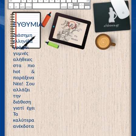
ΕΥΘΥΜΙΑ
Διάσημη
ελληνίδα
γράφει
γυμνές
αλήθειες
στα πιο
hot &
παράξενα
Νέα! Σου
αλλάζει
την
διάθεση
γιατί έχει
Τα
καλύτερα
ανέκδοτα