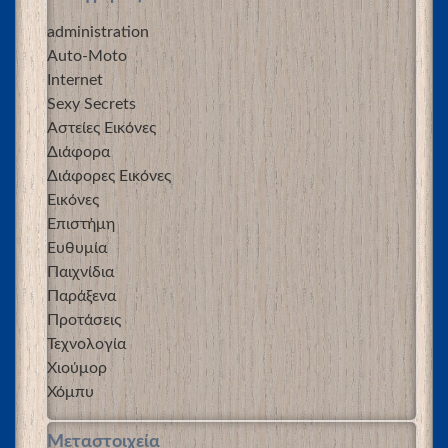
administration
Auto-Moto
Internet
Sexy Secrets
Αστείες Εικόνες
Διάφορα
Διάφορες Εικόνες
Εικόνες
Επιστήμη
Ευθυμία
Παιχνίδια
Παράξενα
Προτάσεις
Τεχνολογία
Χιούμορ
Χόμπυ
Μεταστοιχεία