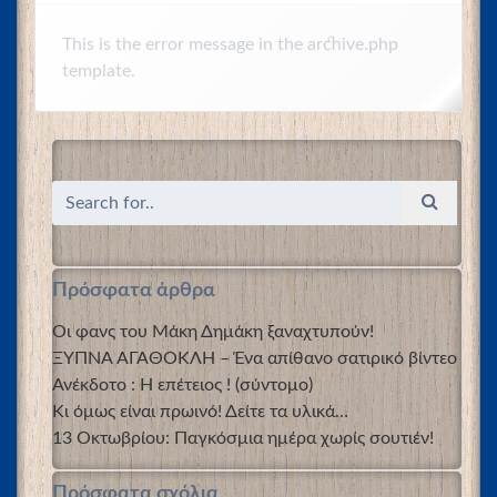
This is the error message in the archive.php
template.
Πρόσφατα άρθρα
Οι φανς του Μάκη Δημάκη ξαναχτυπούν!
ΞΥΠΝΑ ΑΓΑΘΟΚΛΗ – Ένα απίθανο σατιρικό βίντεο
Ανέκδοτο : Η επέτειος ! (σύντομο)
Κι όμως είναι πρωινό! Δείτε τα υλικά…
13 Οκτωβρίου: Παγκόσμια ημέρα χωρίς σουτιέν!
Πρόσφατα σχόλια