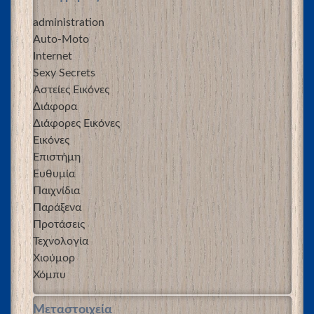
administration
Auto-Moto
Internet
Sexy Secrets
Αστείες Εικόνες
Διάφορα
Διάφορες Εικόνες
Εικόνες
Επιστήμη
Ευθυμία
Παιχνίδια
Παράξενα
Προτάσεις
Τεχνολογία
Χιούμορ
Χόμπυ
Μεταστοιχεία