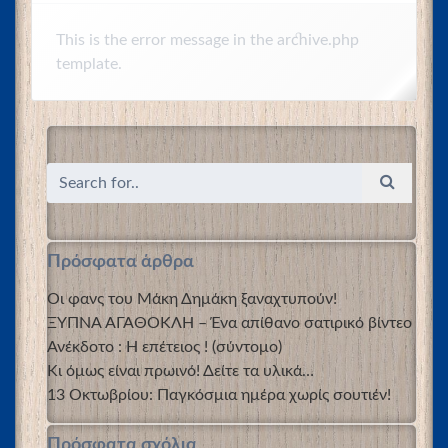
This is the error message in the archive.php
template.
Πρόσφατα άρθρα
Οι φανς του Μάκη Δημάκη ξαναχτυπούν!
ΞΥΠΝΑ ΑΓΑΘΟΚΛΗ – Ένα απίθανο σατιρικό βίντεο
Ανέκδοτο : Η επέτειος ! (σύντομο)
Κι όμως είναι πρωινό! Δείτε τα υλικά…
13 Οκτωβρίου: Παγκόσμια ημέρα χωρίς σουτιέν!
Πρόσφατα σχόλια