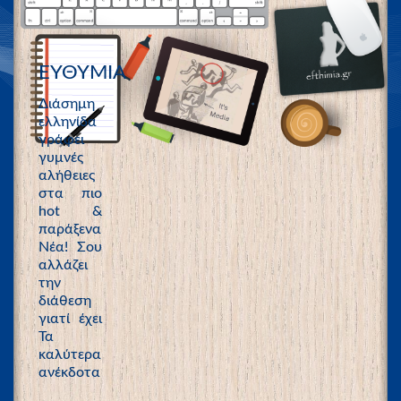
ΕΥΘΥΜΙΑ
Διάσημη
ελληνίδα
γράφει
γυμνές
αλήθειες
στα πιο
hot &
παράξενα
Νέα! Σου
αλλάζει
την
διάθεση
γιατί έχει
Τα
καλύτερα
ανέκδοτα