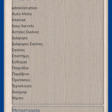
administration
Auto-Moto
Internet
Sexy Secrets
Αστείες Εικόνες
Διάφορα
Διάφορες Εικόνες
Εικόνες
Επιστήμη
Ευθυμία
Παιχνίδια
Παράξενα
Προτάσεις
Τεχνολογία
Χιούμορ
Χόμπυ
Μεταστοιχεία