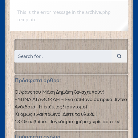
This is the error message in the archive.php
template.
Πρόσφατα άρθρα
Οι φανς του Μάκη Δημάκη ξαναχτυπούν!
ΞΥΠΝΑ ΑΓΑΘΟΚΛΗ – Ένα απίθανο σατιρικό βίντεο
Ανέκδοτο : Η επέτειος ! (σύντομο)
Κι όμως είναι πρωινό! Δείτε τα υλικά…
13 Οκτωβρίου: Παγκόσμια ημέρα χωρίς σουτιέν!
Πρόσφατα σχόλια