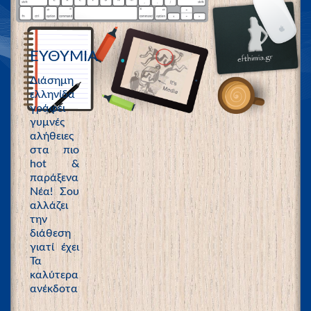
ΕΥΘΥΜΙΑ
Διάσημη
ελληνίδα
γράφει
γυμνές
αλήθειες
στα πιο
hot &
παράξενα
Νέα! Σου
αλλάζει
την
διάθεση
γιατί έχει
Τα
καλύτερα
ανέκδοτα