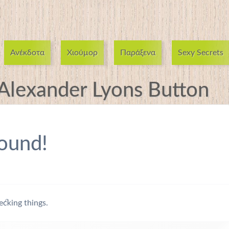
Ανέκδοτα
Χιούμορ
Παράξενα
Sexy Secrets
Alexander Lyons Button
ound!
ecking things.