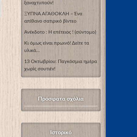
ξαναχτυπούν!
ΞΥΠΝΑ ΑΓΑΘΟΚΛΗ – Ένα
απίθανο σατιρικό βίντεο
Ανέκδοτο : Η επέτειος ! (σύντομο)
Κι όμως είναι πρωινό! Δείτε τα
υλικά…
13 Οκτωβρίου: Παγκόσμια ημέρα
χωρίς σουτιέν!
Πρόσφατα σχόλια
Ιστορικό