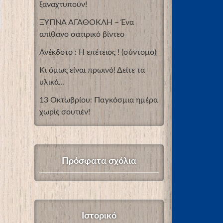
ξαναχτυπούν!
ΞΥΠΝΑ ΑΓΑΘΟΚΛΗ – Ένα
απίθανο σατιρικό βίντεο
Ανέκδοτο : Η επέτειος ! (σύντομο)
Κι όμως είναι πρωινό! Δείτε τα
υλικά…
13 Οκτωβρίου: Παγκόσμια ημέρα
χωρίς σουτιέν!
Πρόσφατα σχόλια
Ιστορικό