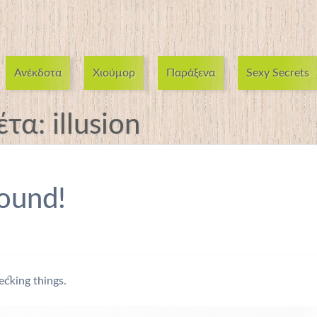
Ανέκδοτα
Χιούμορ
Παράξενα
Sexy Secrets
έτα:
illusion
ound!
ecking things.