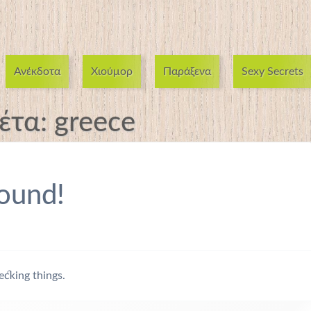
Ανέκδοτα
Χιούμορ
Παράξενα
Sexy Secrets
κέτα:
greece
ound!
ecking things.