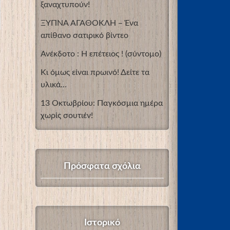
ξαναχτυπούν!
ΞΥΠΝΑ ΑΓΑΘΟΚΛΗ – Ένα
απίθανο σατιρικό βίντεο
Ανέκδοτο : Η επέτειος ! (σύντομο)
Κι όμως είναι πρωινό! Δείτε τα
υλικά…
13 Οκτωβρίου: Παγκόσμια ημέρα
χωρίς σουτιέν!
Πρόσφατα σχόλια
Ιστορικό