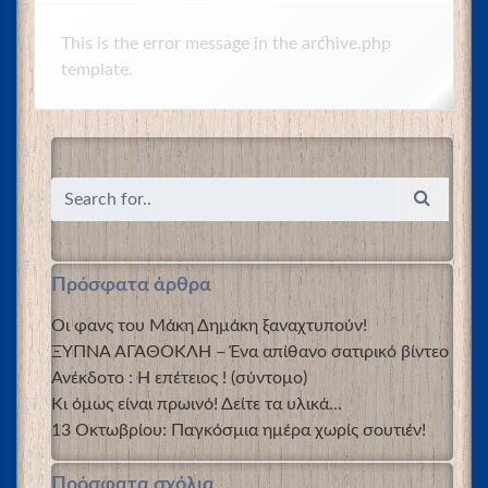
This is the error message in the archive.php
template.
Πρόσφατα άρθρα
Οι φανς του Μάκη Δημάκη ξαναχτυπούν!
ΞΥΠΝΑ ΑΓΑΘΟΚΛΗ – Ένα απίθανο σατιρικό βίντεο
Ανέκδοτο : Η επέτειος ! (σύντομο)
Κι όμως είναι πρωινό! Δείτε τα υλικά…
13 Οκτωβρίου: Παγκόσμια ημέρα χωρίς σουτιέν!
Πρόσφατα σχόλια