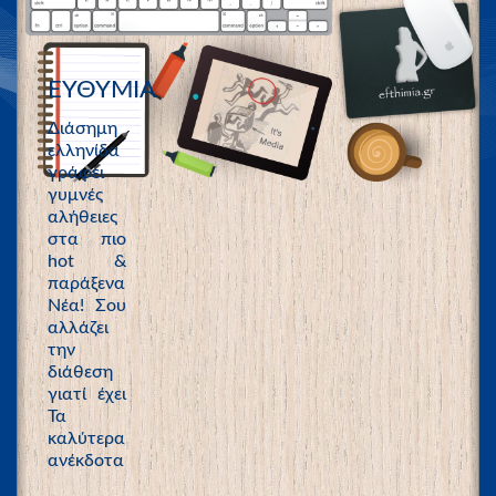
ΕΥΘΥΜΙΑ
Διάσημη
ελληνίδα
γράφει
γυμνές
αλήθειες
στα πιο
hot &
παράξενα
Νέα! Σου
αλλάζει
την
διάθεση
γιατί έχει
Τα
καλύτερα
ανέκδοτα