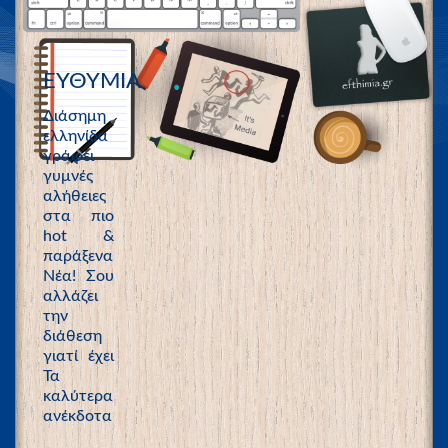
ΕΥΘΥΜΙΑ
Διάσημη
ελληνίδα
γράφει
γυμνές
αλήθειες
στα πιο
hot &
παράξενα
Νέα! Σου
αλλάζει
την
διάθεση
γιατί έχει
Τα
καλύτερα
ανέκδοτα