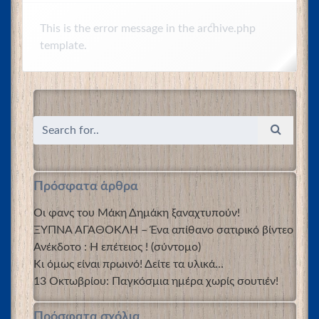
This is the error message in the archive.php
template.
Πρόσφατα άρθρα
Οι φανς του Μάκη Δημάκη ξαναχτυπούν!
ΞΥΠΝΑ ΑΓΑΘΟΚΛΗ – Ένα απίθανο σατιρικό βίντεο
Ανέκδοτο : Η επέτειος ! (σύντομο)
Κι όμως είναι πρωινό! Δείτε τα υλικά…
13 Οκτωβρίου: Παγκόσμια ημέρα χωρίς σουτιέν!
Πρόσφατα σχόλια