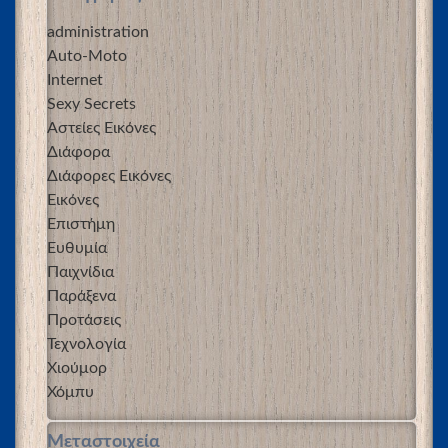
administration
Auto-Moto
Internet
Sexy Secrets
Αστείες Εικόνες
Διάφορα
Διάφορες Εικόνες
Εικόνες
Επιστήμη
Ευθυμία
Παιχνίδια
Παράξενα
Προτάσεις
Τεχνολογία
Χιούμορ
Χόμπυ
Μεταστοιχεία