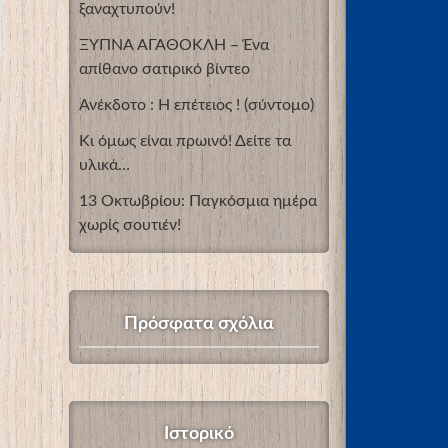
ξαναχτυπούν!
ΞΥΠΝΑ ΑΓΑΘΟΚΛΗ – Ένα
απίθανο σατιρικό βίντεο
Ανέκδοτο : Η επέτειος ! (σύντομο)
Κι όμως είναι πρωινό! Δείτε τα
υλικά…
13 Οκτωβρίου: Παγκόσμια ημέρα
χωρίς σουτιέν!
Πρόσφατα σχόλια
Ιστορικό