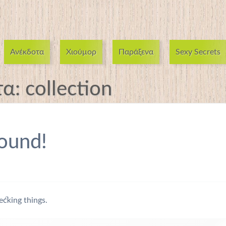
Ανέκδοτα
Χιούμορ
Παράξενα
Sexy Secrets
τα:
collection
ound!
ecking things.