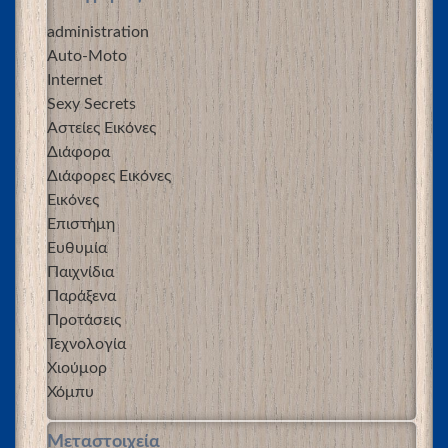
administration
Auto-Moto
Internet
Sexy Secrets
Αστείες Εικόνες
Διάφορα
Διάφορες Εικόνες
Εικόνες
Επιστήμη
Ευθυμία
Παιχνίδια
Παράξενα
Προτάσεις
Τεχνολογία
Χιούμορ
Χόμπυ
Μεταστοιχεία