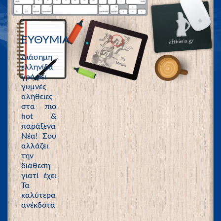
ΕΥΘΥΜΙΑ
Διάσημη
ελληνίδα
γράφει
γυμνές
αλήθειες
στα πιο
hot &
παράξενα
Νέα! Σου
αλλάζει
την
διάθεση
γιατί έχει
Τα
καλύτερα
ανέκδοτα