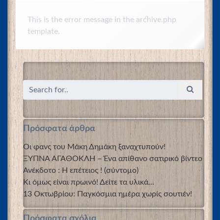
This is the error message in the archive.php
template.
Πρόσφατα άρθρα
Οι φανς του Μάκη Δημάκη ξαναχτυπούν!
ΞΥΠΝΑ ΑΓΑΘΟΚΛΗ – Ένα απίθανο σατιρικό βίντεο
Ανέκδοτο : Η επέτειος ! (σύντομο)
Κι όμως είναι πρωινό! Δείτε τα υλικά…
13 Οκτωβρίου: Παγκόσμια ημέρα χωρίς σουτιέν!
Πρόσφατα σχόλια