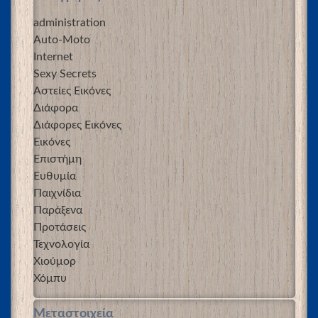
administration
Auto-Moto
Internet
Sexy Secrets
Αστείες Εικόνες
Διάφορα
Διάφορες Εικόνες
Εικόνες
Επιστήμη
Ευθυμία
Παιχνίδια
Παράξενα
Προτάσεις
Τεχνολογία
Χιούμορ
Χόμπυ
Μεταστοιχεία