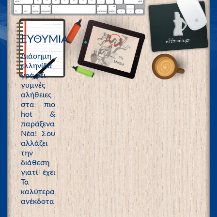
ΕΥΘΥΜΙΑ
Διάσημη
ελληνίδα
γράφει
γυμνές
αλήθειες
στα πιο
hot &
παράξενα
Νέα! Σου
αλλάζει
την
διάθεση
γιατί έχει
Τα
καλύτερα
ανέκδοτα