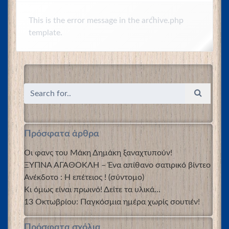
This is the error message in the archive.php
template.
Πρόσφατα άρθρα
Οι φανς του Μάκη Δημάκη ξαναχτυπούν!
ΞΥΠΝΑ ΑΓΑΘΟΚΛΗ – Ένα απίθανο σατιρικό βίντεο
Ανέκδοτο : Η επέτειος ! (σύντομο)
Κι όμως είναι πρωινό! Δείτε τα υλικά…
13 Οκτωβρίου: Παγκόσμια ημέρα χωρίς σουτιέν!
Πρόσφατα σχόλια