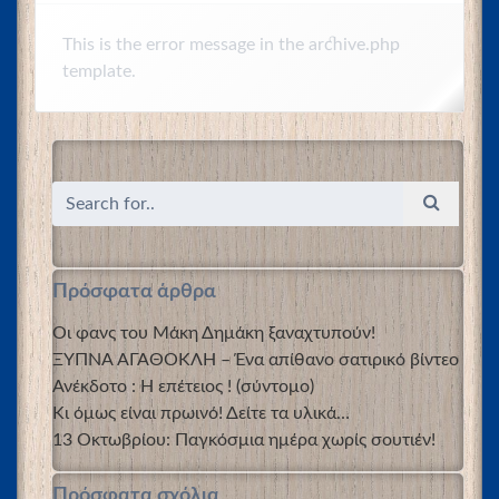
This is the error message in the archive.php
template.
Πρόσφατα άρθρα
Οι φανς του Μάκη Δημάκη ξαναχτυπούν!
ΞΥΠΝΑ ΑΓΑΘΟΚΛΗ – Ένα απίθανο σατιρικό βίντεο
Ανέκδοτο : Η επέτειος ! (σύντομο)
Κι όμως είναι πρωινό! Δείτε τα υλικά…
13 Οκτωβρίου: Παγκόσμια ημέρα χωρίς σουτιέν!
Πρόσφατα σχόλια