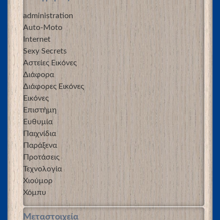
administration
Auto-Moto
Internet
Sexy Secrets
Αστείες Εικόνες
Διάφορα
Διάφορες Εικόνες
Εικόνες
Επιστήμη
Ευθυμία
Παιχνίδια
Παράξενα
Προτάσεις
Τεχνολογία
Χιούμορ
Χόμπυ
Μεταστοιχεία