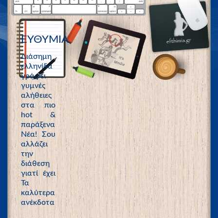
ΕΥΘΥΜΙΑ
Διάσημη
ελληνίδα
γράφει
γυμνές
αλήθειες
στα πιο
hot &
παράξενα
Νέα! Σου
αλλάζει
την
διάθεση
γιατί έχει
Τα
καλύτερα
ανέκδοτα