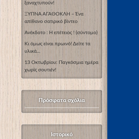
ξαναχτυπούν!
ΞΥΠΝΑ ΑΓΑΘΟΚΛΗ – Ένα
απίθανο σατιρικό βίντεο
Ανέκδοτο : Η επέτειος ! (σύντομο)
Κι όμως είναι πρωινό! Δείτε τα
υλικά…
13 Οκτωβρίου: Παγκόσμια ημέρα
χωρίς σουτιέν!
Πρόσφατα σχόλια
Ιστορικό