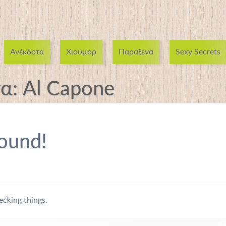
Ανέκδοτα
Χιούμορ
Παράξενα
Sexy Secrets
τα:
Al Capone
ound!
ecking things.