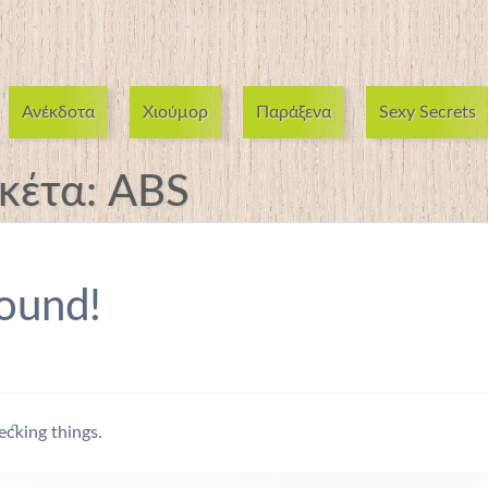
Ανέκδοτα
Χιούμορ
Παράξενα
Sexy Secrets
ικέτα:
ABS
ound!
ecking things.