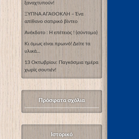
ξαναχτυπούν!
ΞΥΠΝΑ ΑΓΑΘΟΚΛΗ – Ένα
απίθανο σατιρικό βίντεο
Ανέκδοτο : Η επέτειος ! (σύντομο)
Κι όμως είναι πρωινό! Δείτε τα
υλικά…
13 Οκτωβρίου: Παγκόσμια ημέρα
χωρίς σουτιέν!
Πρόσφατα σχόλια
Ιστορικό