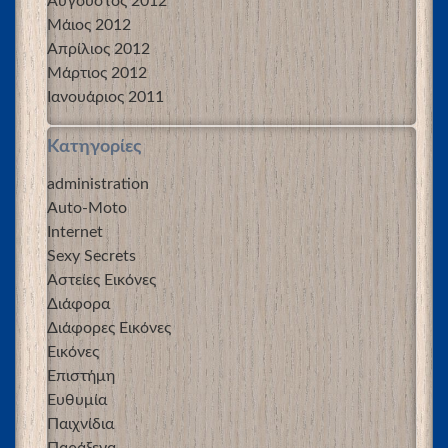
Αύγουστος 2012
Μάιος 2012
Απρίλιος 2012
Μάρτιος 2012
Ιανουάριος 2011
Kατηγορίες
administration
Auto-Moto
Internet
Sexy Secrets
Αστείες Εικόνες
Διάφορα
Διάφορες Εικόνες
Εικόνες
Επιστήμη
Ευθυμία
Παιχνίδια