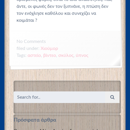
άντε, οι φωνές δεν τον ξυπνάνε, η πτώση δεν
τον ενόχλησε καθόλου και συνεχίζει να
κοιμάται ?
No
Comments
filed under:
Χιούμορ
Tags:
αστείο
,
βίντεο
,
σκύλος
,
ύπνος
Πρόσφατα άρθρα