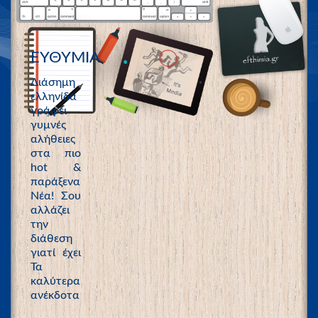
ΕΥΘΥΜΙΑ
Διάσημη
ελληνίδα
γράφει
γυμνές
αλήθειες
στα πιο
hot &
παράξενα
Νέα! Σου
αλλάζει
την
διάθεση
γιατί έχει
Τα
καλύτερα
ανέκδοτα