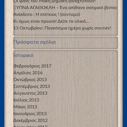
Οι φανς του Μάκη Δημάκη ξαναχτυπούν!
ΞΥΠΝΑ ΑΓΑΘΟΚΛΗ – Ένα απίθανο σατιρικό βίντεο
Ανέκδοτο : Η επέτειος ! (σύντομο)
Κι όμως είναι πρωινό! Δείτε τα υλικά…
13 Οκτωβρίου: Παγκόσμια ημέρα χωρίς σουτιέν!
Πρόσφατα σχόλια
Ιστορικό
Φεβρουάριος 2017
Απρίλιος 2016
Οκτώβριος 2013
Σεπτέμβριος 2013
Αύγουστος 2013
Ιούλιος 2013
Μάιος 2013
Ιανουάριος 2013
Δεκέμβριος 2012