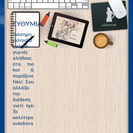
ΕΥΘΥΜΙΑ
Διάσημη
ελληνίδα
γράφει
γυμνές
αλήθειες
στα πιο
hot &
παράξενα
Νέα! Σου
αλλάζει
την
διάθεση
γιατί έχει
Τα
καλύτερα
ανέκδοτα