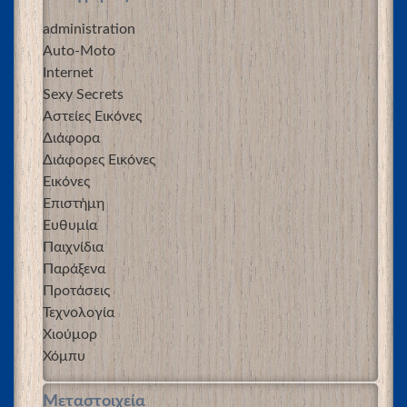
administration
Auto-Moto
Internet
Sexy Secrets
Αστείες Εικόνες
Διάφορα
Διάφορες Εικόνες
Εικόνες
Επιστήμη
Ευθυμία
Παιχνίδια
Παράξενα
Προτάσεις
Τεχνολογία
Χιούμορ
Χόμπυ
Μεταστοιχεία