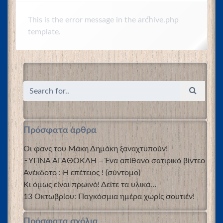
This is the error message in the archive.php
template.
Πρόσφατα άρθρα
Οι φανς του Μάκη Δημάκη ξαναχτυπούν!
ΞΥΠΝΑ ΑΓΑΘΟΚΛΗ – Ένα απίθανο σατιρικό βίντεο
Ανέκδοτο : Η επέτειος ! (σύντομο)
Κι όμως είναι πρωινό! Δείτε τα υλικά…
13 Οκτωβρίου: Παγκόσμια ημέρα χωρίς σουτιέν!
Πρόσφατα σχόλια