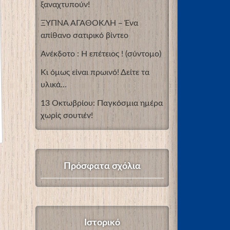
ξαναχτυπούν!
ΞΥΠΝΑ ΑΓΑΘΟΚΛΗ – Ένα
απίθανο σατιρικό βίντεο
Ανέκδοτο : Η επέτειος ! (σύντομο)
Κι όμως είναι πρωινό! Δείτε τα
υλικά…
13 Οκτωβρίου: Παγκόσμια ημέρα
χωρίς σουτιέν!
Πρόσφατα σχόλια
Ιστορικό