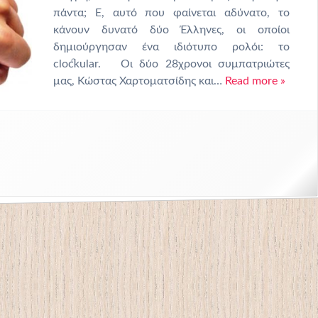
πάντα; Ε, αυτό που φαίνεται αδύνατο, το
κάνουν δυνατό δύο Έλληνες, οι οποίοι
δημιούργησαν ένα ιδιότυπο ρολόι: το
clockular. Οι δύο 28χρονοι συμπατριώτες
μας, Κώστας Χαρτοματσίδης και…
Read more »