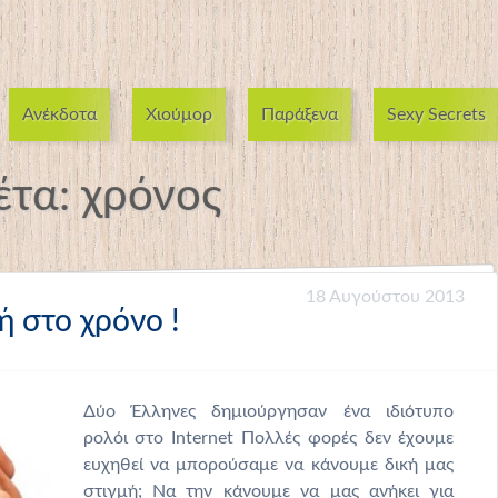
Ανέκδοτα
Χιούμορ
Παράξενα
Sexy Secrets
έτα:
χρόνος
18 Αυγούστου 2013
ή στο χρόνο !
Δύο Έλληνες δημιούργησαν ένα ιδιότυπο
ρολόι στο Internet Πολλές φορές δεν έχουμε
ευχηθεί να μπορούσαμε να κάνουμε δική μας
στιγμή; Να την κάνουμε να μας ανήκει για