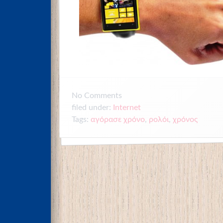
No
Comments
filed under:
Internet
Tags:
αγόρασε χρόνο
,
ρολόι
,
χρόνος