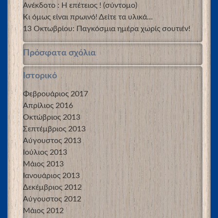
Ανέκδοτο : Η επέτειος ! (σύντομο)
Κι όμως είναι πρωινό! Δείτε τα υλικά…
13 Οκτωβρίου: Παγκόσμια ημέρα χωρίς σουτιέν!
Πρόσφατα σχόλια
Ιστορικό
Φεβρουάριος 2017
Απρίλιος 2016
Οκτώβριος 2013
Σεπτέμβριος 2013
Αύγουστος 2013
Ιούλιος 2013
Μάιος 2013
Ιανουάριος 2013
Δεκέμβριος 2012
Αύγουστος 2012
Μάιος 2012