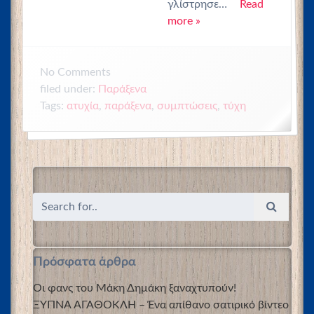
γλίστρησε…
Read
more »
No
Comments
filed under:
Παράξενα
Tags:
ατυχία
,
παράξενα
,
συμπτώσεις
,
τύχη
Πρόσφατα άρθρα
Οι φανς του Μάκη Δημάκη ξαναχτυπούν!
ΞΥΠΝΑ ΑΓΑΘΟΚΛΗ – Ένα απίθανο σατιρικό βίντεο