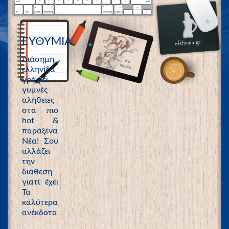
ΕΥΘΥΜΙΑ
Διάσημη
ελληνίδα
γράφει
γυμνές
αλήθειες
στα πιο
hot &
παράξενα
Νέα! Σου
αλλάζει
την
διάθεση
γιατί έχει
Τα
καλύτερα
ανέκδοτα