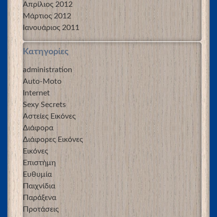
Απρίλιος 2012
Μάρτιος 2012
Ιανουάριος 2011
Kατηγορίες
administration
Auto-Moto
Internet
Sexy Secrets
Αστείες Εικόνες
Διάφορα
Διάφορες Εικόνες
Εικόνες
Επιστήμη
Ευθυμία
Παιχνίδια
Παράξενα
Προτάσεις