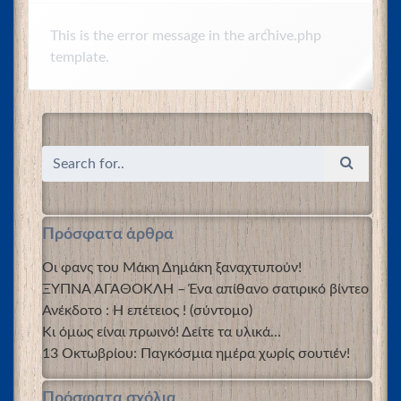
This is the error message in the archive.php
template.
Πρόσφατα άρθρα
Οι φανς του Μάκη Δημάκη ξαναχτυπούν!
ΞΥΠΝΑ ΑΓΑΘΟΚΛΗ – Ένα απίθανο σατιρικό βίντεο
Ανέκδοτο : Η επέτειος ! (σύντομο)
Κι όμως είναι πρωινό! Δείτε τα υλικά…
13 Οκτωβρίου: Παγκόσμια ημέρα χωρίς σουτιέν!
Πρόσφατα σχόλια