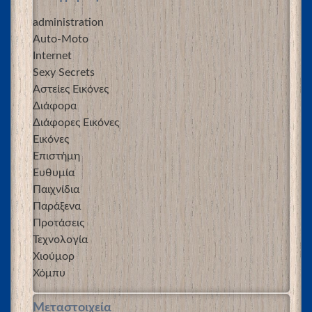
administration
Auto-Moto
Internet
Sexy Secrets
Αστείες Εικόνες
Διάφορα
Διάφορες Εικόνες
Εικόνες
Επιστήμη
Ευθυμία
Παιχνίδια
Παράξενα
Προτάσεις
Τεχνολογία
Χιούμορ
Χόμπυ
Μεταστοιχεία