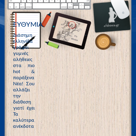
ΕΥΘΥΜΙΑ
Διάσημη
ελληνίδα
γράφει
γυμνές
αλήθειες
στα πιο
hot &
παράξενα
Νέα! Σου
αλλάζει
την
διάθεση
γιατί έχει
Τα
καλύτερα
ανέκδοτα