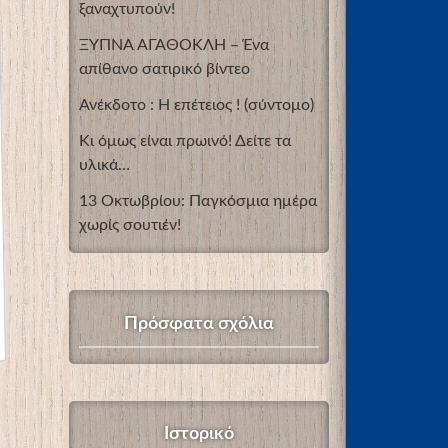
ξαναχτυπούν!
ΞΥΠΝΑ ΑΓΑΘΟΚΛΗ – Ένα
απίθανο σατιρικό βίντεο
Ανέκδοτο : Η επέτειος ! (σύντομο)
Κι όμως είναι πρωινό! Δείτε τα
υλικά…
13 Οκτωβρίου: Παγκόσμια ημέρα
χωρίς σουτιέν!
Πρόσφατα σχόλια
Ιστορικό