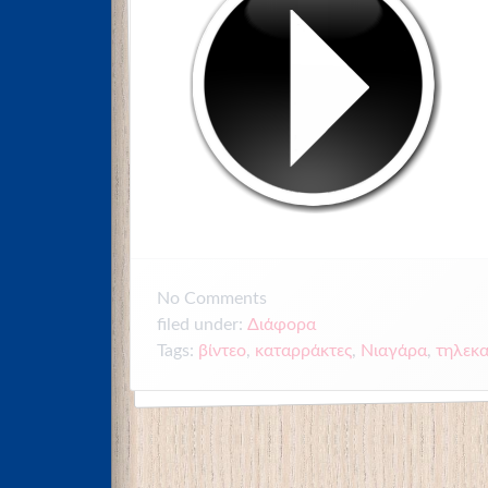
No
Comments
filed under:
Διάφορα
Tags:
βίντεο
,
καταρράκτες
,
Νιαγάρα
,
τηλεκ