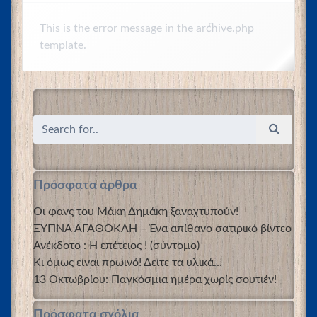
This is the error message in the archive.php
template.
Πρόσφατα άρθρα
Οι φανς του Μάκη Δημάκη ξαναχτυπούν!
ΞΥΠΝΑ ΑΓΑΘΟΚΛΗ – Ένα απίθανο σατιρικό βίντεο
Ανέκδοτο : Η επέτειος ! (σύντομο)
Κι όμως είναι πρωινό! Δείτε τα υλικά…
13 Οκτωβρίου: Παγκόσμια ημέρα χωρίς σουτιέν!
Πρόσφατα σχόλια