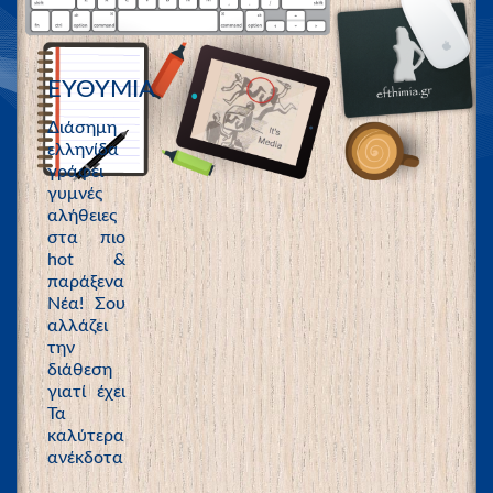
ΕΥΘΥΜΙΑ
Διάσημη
ελληνίδα
γράφει
γυμνές
αλήθειες
στα πιο
hot &
παράξενα
Νέα! Σου
αλλάζει
την
διάθεση
γιατί έχει
Τα
καλύτερα
ανέκδοτα