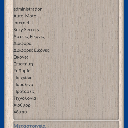
administration
Auto-Moto
Internet
Sexy Secrets
Αστείες Εικόνες
Διάφορα
Διάφορες Εικόνες
Εικόνες
Επιστήμη
Ευθυμία
Παιχνίδια
Παράξενα
Προτάσεις
Τεχνολογία
Χιούμορ
Χόμπυ
Μεταστοιχεία