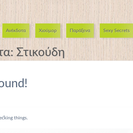
Ανέκδοτα
Χιούμορ
Παράξενα
Sexy Secrets
τα:
Στικούδη
ound!
ecking things.