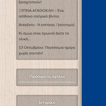
ξαναχτυπούν!
ΞΥΠΝΑ ΑΓΑΘΟΚΛΗ – Ένα
απίθανο σατιρικό βίντεο
Ανέκδοτο : Η επέτειος ! (σύντομο)
Κι όμως είναι πρωινό! Δείτε τα
υλικά…
13 Οκτωβρίου: Παγκόσμια ημέρα
χωρίς σουτιέν!
Πρόσφατα σχόλια
Ιστορικό