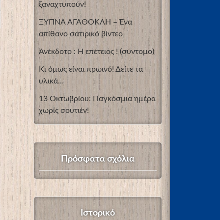
ξαναχτυπούν!
ΞΥΠΝΑ ΑΓΑΘΟΚΛΗ – Ένα
απίθανο σατιρικό βίντεο
Ανέκδοτο : Η επέτειος ! (σύντομο)
Κι όμως είναι πρωινό! Δείτε τα
υλικά…
13 Οκτωβρίου: Παγκόσμια ημέρα
χωρίς σουτιέν!
Πρόσφατα σχόλια
Ιστορικό