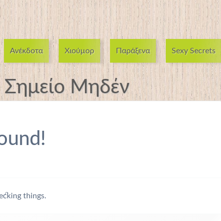
Ανέκδοτα
Χιούμορ
Παράξενα
Sexy Secrets
:
Σημείο Μηδέν
ound!
ecking things.