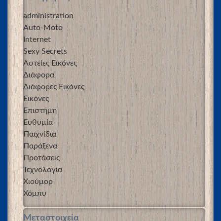
administration
Auto-Moto
Internet
Sexy Secrets
Αστείες Εικόνες
Διάφορα
Διάφορες Εικόνες
Εικόνες
Επιστήμη
Ευθυμία
Παιχνίδια
Παράξενα
Προτάσεις
Τεχνολογία
Χιούμορ
Χόμπυ
Μεταστοιχεία