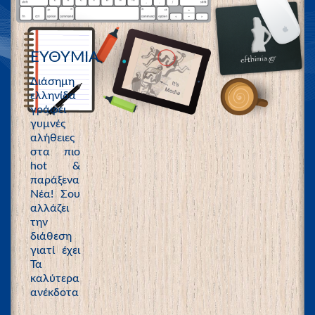
ΕΥΘΥΜΙΑ
Διάσημη
ελληνίδα
γράφει
γυμνές
αλήθειες
στα πιο
hot &
παράξενα
Νέα! Σου
αλλάζει
την
διάθεση
γιατί έχει
Τα
καλύτερα
ανέκδοτα