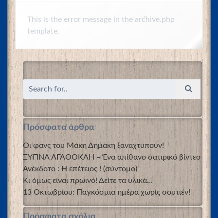
This is the error message in the archive.php
template.
Πρόσφατα άρθρα
Οι φανς του Μάκη Δημάκη ξαναχτυπούν!
ΞΥΠΝΑ ΑΓΑΘΟΚΛΗ – Ένα απίθανο σατιρικό βίντεο
Ανέκδοτο : Η επέτειος ! (σύντομο)
Κι όμως είναι πρωινό! Δείτε τα υλικά…
13 Οκτωβρίου: Παγκόσμια ημέρα χωρίς σουτιέν!
Πρόσφατα σχόλια