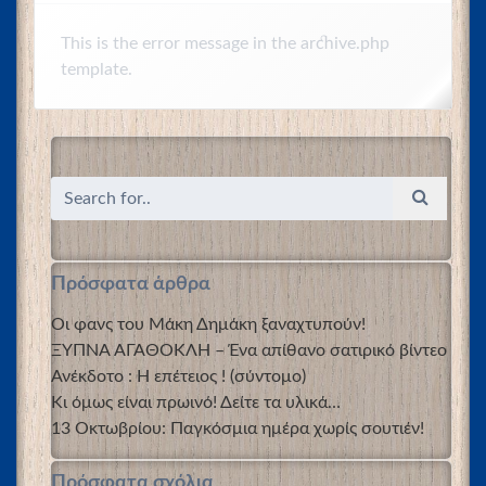
This is the error message in the archive.php
template.
Πρόσφατα άρθρα
Οι φανς του Μάκη Δημάκη ξαναχτυπούν!
ΞΥΠΝΑ ΑΓΑΘΟΚΛΗ – Ένα απίθανο σατιρικό βίντεο
Ανέκδοτο : Η επέτειος ! (σύντομο)
Κι όμως είναι πρωινό! Δείτε τα υλικά…
13 Οκτωβρίου: Παγκόσμια ημέρα χωρίς σουτιέν!
Πρόσφατα σχόλια