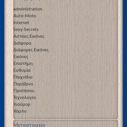
administration
Auto-Moto
Internet
Sexy Secrets
Αστείες Εικόνες
Διάφορα
Διάφορες Εικόνες
Εικόνες
Επιστήμη
Ευθυμία
Παιχνίδια
Παράξενα
Προτάσεις
Τεχνολογία
Χιούμορ
Χόμπυ
Μεταστοιχεία