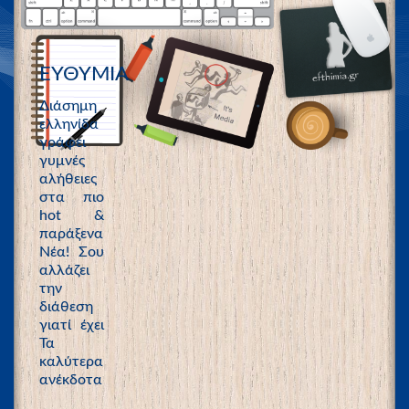
ΕΥΘΥΜΙΑ
Διάσημη
ελληνίδα
γράφει
γυμνές
αλήθειες
στα πιο
hot &
παράξενα
Νέα! Σου
αλλάζει
την
διάθεση
γιατί έχει
Τα
καλύτερα
ανέκδοτα