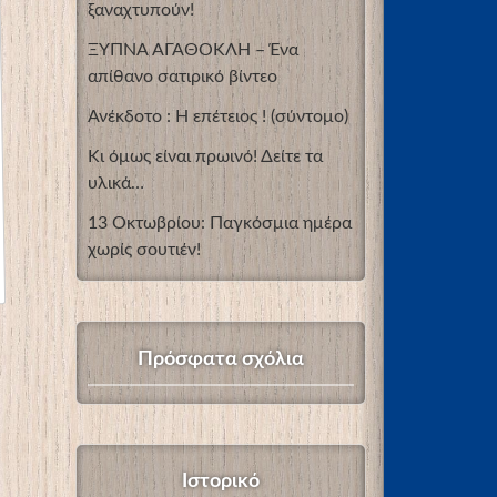
ξαναχτυπούν!
ΞΥΠΝΑ ΑΓΑΘΟΚΛΗ – Ένα
απίθανο σατιρικό βίντεο
Ανέκδοτο : Η επέτειος ! (σύντομο)
Κι όμως είναι πρωινό! Δείτε τα
υλικά…
13 Οκτωβρίου: Παγκόσμια ημέρα
χωρίς σουτιέν!
Πρόσφατα σχόλια
Ιστορικό