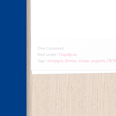
One
Comment
filed under:
Παράξενα
Tags:
ατύχημα
,
βίντεο
,
ελάφι
,
μηχανή
,
ΠΕΤ