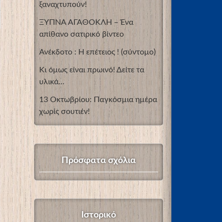
ξαναχτυπούν!
ΞΥΠΝΑ ΑΓΑΘΟΚΛΗ – Ένα
απίθανο σατιρικό βίντεο
Ανέκδοτο : Η επέτειος ! (σύντομο)
Κι όμως είναι πρωινό! Δείτε τα
υλικά…
13 Οκτωβρίου: Παγκόσμια ημέρα
χωρίς σουτιέν!
Πρόσφατα σχόλια
Ιστορικό