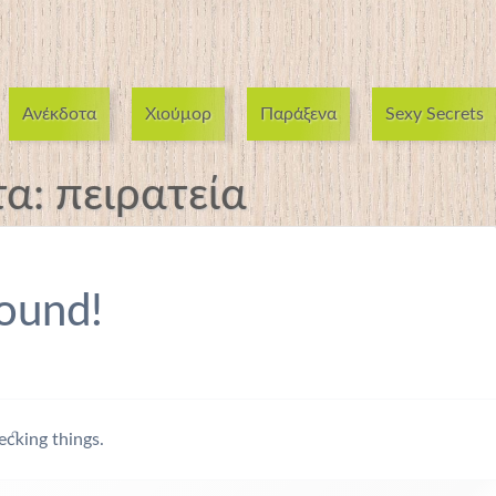
Ανέκδοτα
Χιούμορ
Παράξενα
Sexy Secrets
τα:
πειρατεία
ound!
ecking things.