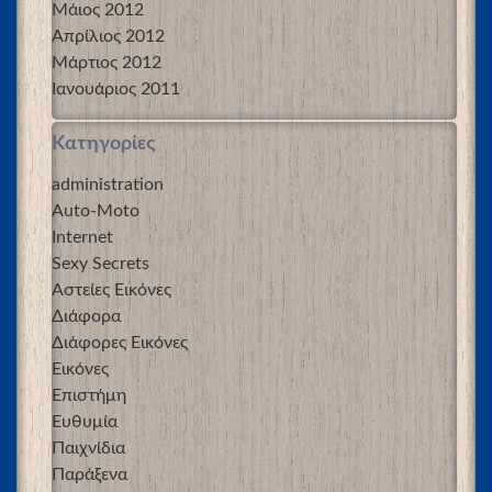
Μάιος 2012
Απρίλιος 2012
Μάρτιος 2012
Ιανουάριος 2011
Kατηγορίες
administration
Auto-Moto
Internet
Sexy Secrets
Αστείες Εικόνες
Διάφορα
Διάφορες Εικόνες
Εικόνες
Επιστήμη
Ευθυμία
Παιχνίδια
Παράξενα