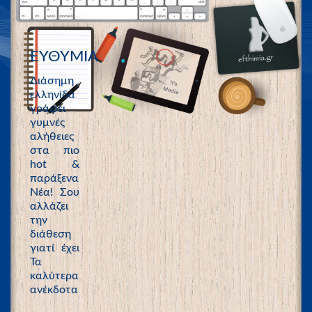
ΕΥΘΥΜΙΑ
Διάσημη
ελληνίδα
γράφει
γυμνές
αλήθειες
στα πιο
hot &
παράξενα
Νέα! Σου
αλλάζει
την
διάθεση
γιατί έχει
Τα
καλύτερα
ανέκδοτα