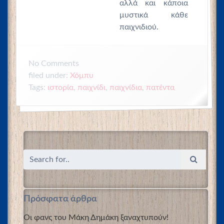
αλλά και κάποια
μυστικά κάθε
παιχνιδιού.
No
Comments
filed under:
Χόμπυ
Tags:
ιστορία
,
παιχνίδι
,
παιχνίδια
,
πατέντα
Πρόσφατα άρθρα
Οι φανς του Μάκη Δημάκη ξαναχτυπούν!