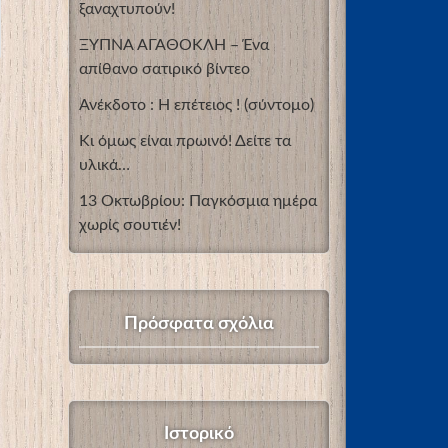
ξαναχτυπούν!
ΞΥΠΝΑ ΑΓΑΘΟΚΛΗ – Ένα
απίθανο σατιρικό βίντεο
Ανέκδοτο : Η επέτειος ! (σύντομο)
Κι όμως είναι πρωινό! Δείτε τα
υλικά…
13 Οκτωβρίου: Παγκόσμια ημέρα
χωρίς σουτιέν!
Πρόσφατα σχόλια
Ιστορικό