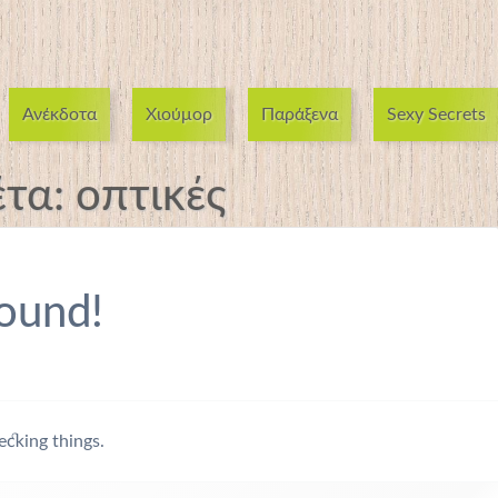
Ανέκδοτα
Χιούμορ
Παράξενα
Sexy Secrets
έτα:
οπτικές
ound!
ecking things.