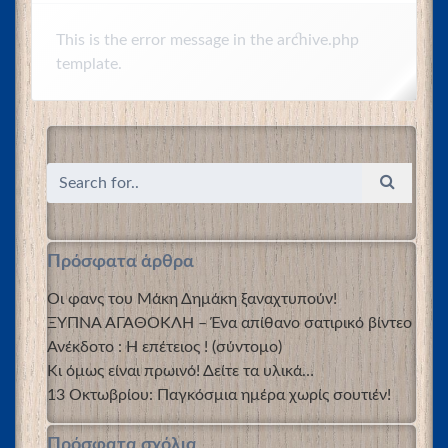
This is the error message in the archive.php
template.
Πρόσφατα άρθρα
Οι φανς του Μάκη Δημάκη ξαναχτυπούν!
ΞΥΠΝΑ ΑΓΑΘΟΚΛΗ – Ένα απίθανο σατιρικό βίντεο
Ανέκδοτο : Η επέτειος ! (σύντομο)
Κι όμως είναι πρωινό! Δείτε τα υλικά…
13 Οκτωβρίου: Παγκόσμια ημέρα χωρίς σουτιέν!
Πρόσφατα σχόλια