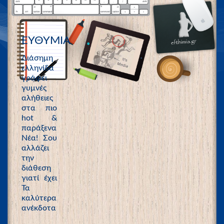
ΕΥΘΥΜΙΑ
Διάσημη
ελληνίδα
γράφει
γυμνές
αλήθειες
στα πιο
hot &
παράξενα
Νέα! Σου
αλλάζει
την
διάθεση
γιατί έχει
Τα
καλύτερα
ανέκδοτα