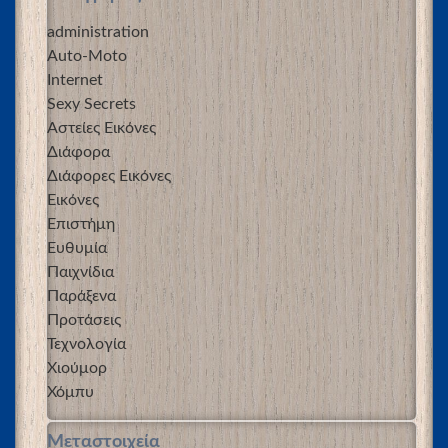
administration
Auto-Moto
Internet
Sexy Secrets
Αστείες Εικόνες
Διάφορα
Διάφορες Εικόνες
Εικόνες
Επιστήμη
Ευθυμία
Παιχνίδια
Παράξενα
Προτάσεις
Τεχνολογία
Χιούμορ
Χόμπυ
Μεταστοιχεία