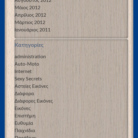
Αύγουστος 2012
Μάιος 2012
Απρίλιος 2012
Μάρτιος 2012
Ιανουάριος 2011
Kατηγορίες
administration
Auto-Moto
Internet
Sexy Secrets
Αστείες Εικόνες
Διάφορα
Διάφορες Εικόνες
Εικόνες
Επιστήμη
Ευθυμία
Παιχνίδια