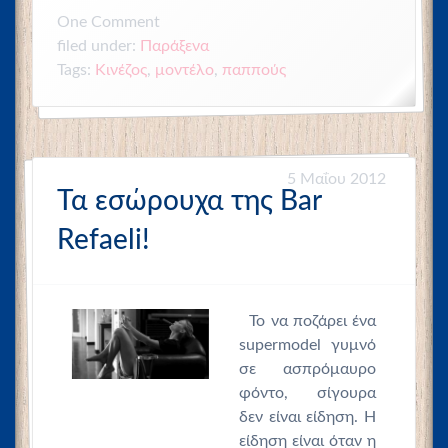
One
Comment
filed under:
Παράξενα
Tags:
Κινέζος
,
μοντέλο
,
παππούς
5 Μαΐου 2012
Τα εσώρουχα της Bar
Refaeli!
Το να ποζάρει ένα
supermodel γυμνό
σε ασπρόμαυρο
φόντο, σίγουρα
δεν είναι είδηση. Η
είδηση είναι όταν η