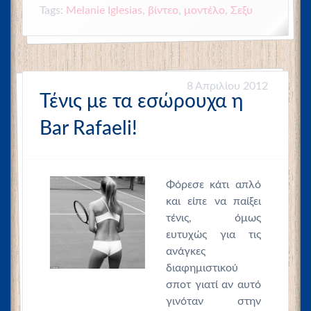
Tags:
Melanie Iglesias
,
βίντεο
,
μοντέλο
,
Σεξυ
8 Απριλίου 2012
Τένις με τα εσώρουχα η
Bar Rafaeli!
Φόρεσε κάτι απλό
και είπε να παίξει
τένις, όμως
ευτυχώς για τις
ανάγκες
διαφημιστικού
σποτ γιατί αν αυτό
γινόταν στην