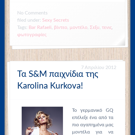
No
Comments
Sexy Secrets
filed under:
Bar Rafaeli
,
,
μοντέλο
,
Σεξυ
,
τενις
,
Tags:
βίντεο
φωτογραφίες
7 Απριλίου 2012
Τα S&M παιχνίδια της
Karolina Kurkova!
Το γερμανικό GQ
επέλεξε ένα από τα
πιο αγαπημένα μας
μοντέλα για να