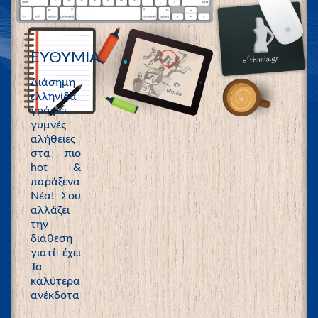
ΕΥΘΥΜΙΑ
Διάσημη
ελληνίδα
γράφει
γυμνές
αλήθειες
στα πιο
hot &
παράξενα
Νέα! Σου
αλλάζει
την
διάθεση
γιατί έχει
Τα
καλύτερα
ανέκδοτα