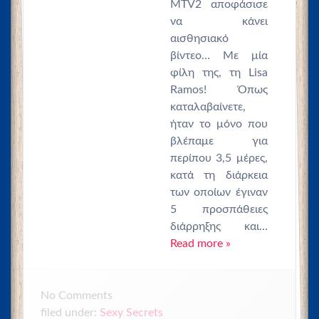
MTV2 αποφάσισε
να κάνει
αισθησιακό
βίντεο… Με μία
φίλη της, τη Lisa
Ramos! Όπως
καταλαβαίνετε,
ήταν το μόνο που
βλέπαμε για
περίπου 3,5 μέρες,
κατά τη διάρκεια
των οποίων έγιναν
5 προσπάθειες
διάρρηξης και…
Read more »
No
Comments
filed under:
Sexy Secrets