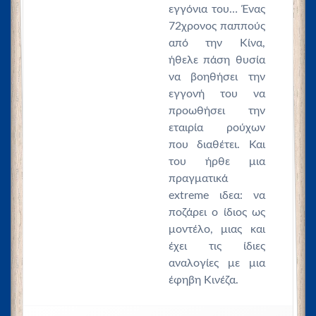
εγγόνια του… Ένας
72χρονος παππούς
από την Κίνα,
ήθελε πάση θυσία
να βοηθήσει την
εγγονή του να
προωθήσει την
εταιρία ρούχων
που διαθέτει. Και
του ήρθε μια
πραγματικά
extreme ιδεα: να
ποζάρει ο ίδιος ως
μοντέλο, μιας και
έχει τις ίδιες
αναλογίες με μια
έφηβη Κινέζα.