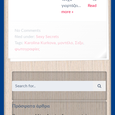
γιορτάζει…
Read
more »
No
Comments
filed under:
Sexy Secrets
Tags:
Karolina Kurkova
,
μοντέλο
,
Σεξυ
,
φωτογραφίες
Πρόσφατα άρθρα