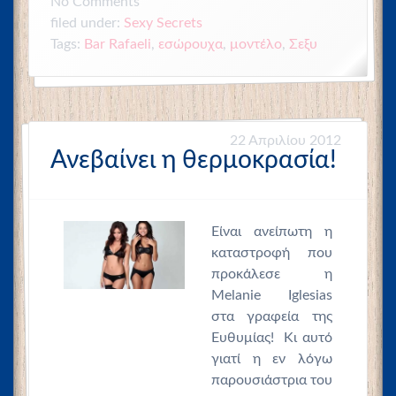
No
Comments
filed under:
Sexy Secrets
Tags:
Bar Rafaeli
,
εσώρουχα
,
μοντέλο
,
Σεξυ
22 Απριλίου 2012
Ανεβαίνει η θερμοκρασία!
Είναι ανείπωτη η
καταστροφή που
προκάλεσε η
Melanie Iglesias
στα γραφεία της
Ευθυμίας! Κι αυτό
γιατί η εν λόγω
παρουσιάστρια του