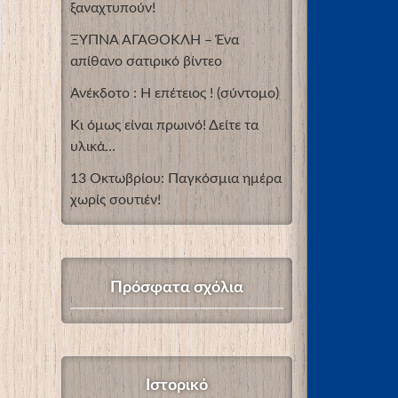
ξαναχτυπούν!
ΞΥΠΝΑ ΑΓΑΘΟΚΛΗ – Ένα
απίθανο σατιρικό βίντεο
Ανέκδοτο : Η επέτειος ! (σύντομο)
Κι όμως είναι πρωινό! Δείτε τα
υλικά…
13 Οκτωβρίου: Παγκόσμια ημέρα
χωρίς σουτιέν!
Πρόσφατα σχόλια
Ιστορικό