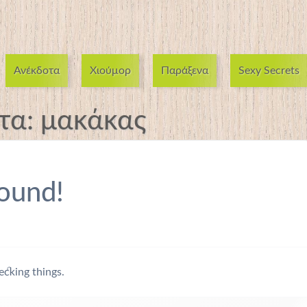
Ανέκδοτα
Χιούμορ
Παράξενα
Sexy Secrets
έτα:
μακάκας
ound!
ecking things.