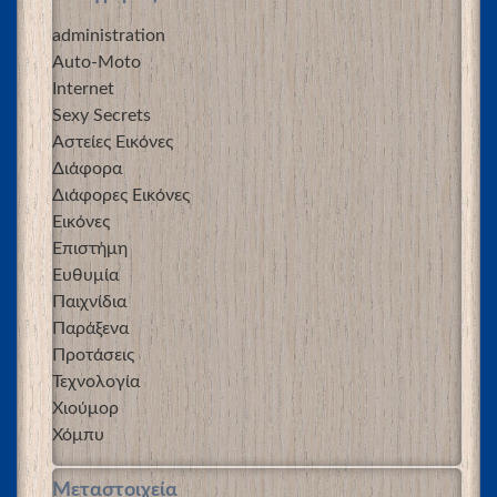
administration
Auto-Moto
Internet
Sexy Secrets
Αστείες Εικόνες
Διάφορα
Διάφορες Εικόνες
Εικόνες
Επιστήμη
Ευθυμία
Παιχνίδια
Παράξενα
Προτάσεις
Τεχνολογία
Χιούμορ
Χόμπυ
Μεταστοιχεία