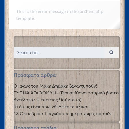
This is the error message in the archive.php
template.
Πρόσφατα άρθρα
Οι φανς του Μάκη Δημάκη ξαναχτυπούν!
ΞΥΠΝΑ ΑΓΑΘΟΚΛΗ – Ένα απίθανο σατιρικό βίντεο
Ανέκδοτο : Η επέτειος ! (σύντομο)
Κι όμως είναι πρωινό! Δείτε τα υλικά…
13 Οκτωβρίου: Παγκόσμια ημέρα χωρίς σουτιέν!
Πρόσφατα σχόλια