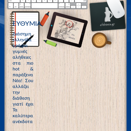
ΕΥΘΥΜΙΑ
Διάσημη
ελληνίδα
γράφει
γυμνές
αλήθειες
στα πιο
hot &
παράξενα
Νέα! Σου
αλλάζει
την
διάθεση
γιατί έχει
Τα
καλύτερα
ανέκδοτα